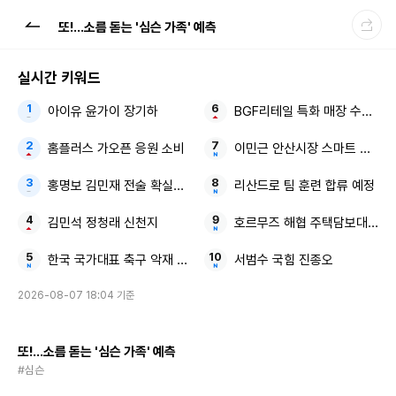
또!...소름 돋는 '심슨 가족' 예측
실시간 키워드
아이유 윤가이 장기하
BGF리테일 특화 매장 수익성
홈플러스 가오픈 응원 소비
이민근 안산시장 스마트 행정
홍명보 김민재 전술 확실한 감독
리산드로 팀 훈련 합류 예정
김민석 정청래 신천지
호르무즈 해협 주택담보대출 
한국 국가대표 축구 악재 응급처치
서범수 국힘 진종오
2026-08-07 18:04 기준
또!...소름 돋는 '심슨 가족' 예측
#심슨