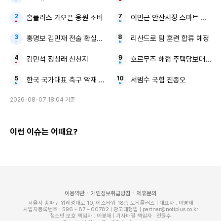
홈플러스 가오픈 응원 소비
이민근 안산시장 스마트 행정
홍명보 김민재 전술 확실한 감독
리산드로 팀 훈련 합류 예정
김민석 정청래 신천지
호르무즈 해협 주택담보대출 
한국 국가대표 축구 악재 응급처치
서범수 국힘 진종오
2026-08-07 18:04 기준
이런 이슈는 어때요?
이용약관
개인정보취급방침
제휴문의
서울시 송파구 위례성대로 10, 에스타워 18층 노티플러스 | 대표자 : 이영재
사업자등록번호 : 596 - 87 – 00782 | 광고대행업 | partner@notiplus.co.kr
청소년 보호 책임자 : 이영재 | 기사배열 책임자 : 전윤수