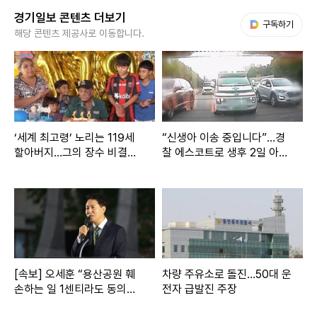
경기일보 콘텐츠 더보기
다음 My뉴스
구독하기
해당 콘텐츠 제공사로 이동합니다.
‘세계 최고령’ 노리는 119세
“신생아 이송 중입니다”…경
할아버지…그의 장수 비결은
찰 에스코트로 생후 2일 아기
‘이것’
구했다
[속보] 오세훈 “용산공원 훼
차량 주유소로 돌진…50대 운
손하는 일 1센티라도 동의할
전자 급발진 주장
수 없다”