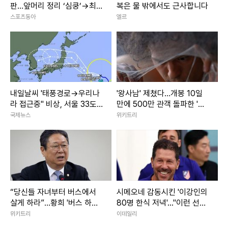
판…앞머리 정리 ‘심쿵’→최고
복은 물 밖에서도 근사합니다
7.8% (나혼산)
스포츠동아
엘르
내일날씨 '태풍경로→우리나
'왕사남' 제쳤다…개봉 10일
라 접근중" 비상, 서울 33도
만에 500만 관객 돌파한 '대
폭염
작 영화'
국제뉴스
위키트리
“당신들 자녀부터 버스에서
시메오네 감동시킨 '이강인의
살게 하라”…황희 '버스 하우
80명 한식 저녁'..."이런 선수
스'에 직격탄
필요했다"
위키트리
이데일리