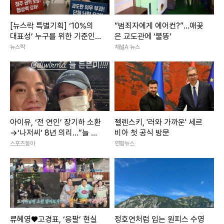
[뉴스락 특별기획] ‘10%의
“범죄자에게 에어컨?”…애꿎
대표성’ 누구를 위한 기준인
은 교도관에 ‘불똥’
가…프랜차이즈 협의권의 딜
뉴스락
채널A 뉴스
레마
아이유, ‘전 연인’ 장기하 소환
젤렌스키, '러와 가까운' 세르
→‘나저씨’ 8년 의리…“늘 든
비아 첫 공식 방문
든” [SD톡톡]
스포츠동아
연합뉴스
류혜영♥고경표, ‘응팔’ 현실
정호연처럼 입는 원피스 수영