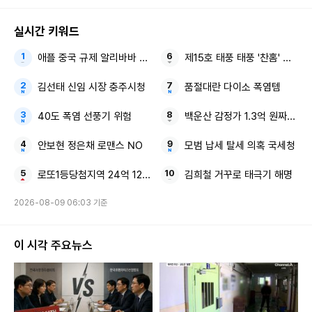
실시간 키워드
애플 중국 규제 알리바바 큐원
제15호 태풍 태풍 '찬홈' 동해
김선태 신임 시장 충주시청
품절대란 다이소 폭염템
40도 폭염 선풍기 위험
백운산 감정가 1.3억 원짜리 깜
안보현 정은채 로맨스 NO
모범 납세 탈세 의혹 국세청
로또1등당첨지역 24억 1236회 로또당첨번호조회
김희철 거꾸로 태극기 해명
2026-08-09 06:03 기준
이 시각 주요뉴스