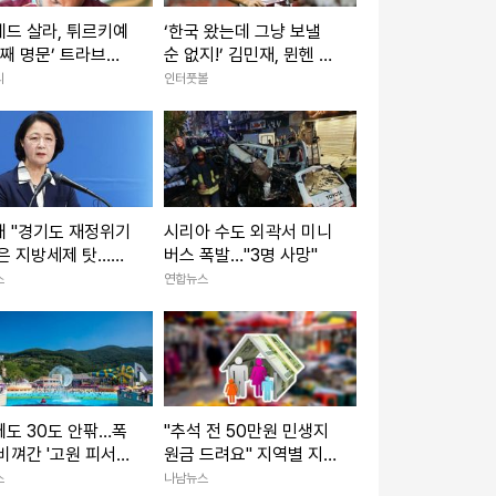
드 살라, 튀르키예
‘한국 왔는데 그냥 보낼
번째 명문’ 트라브존
순 없지!’ 김민재, 뮌헨 동
르행
료들에 한턱냈다 “투어
리
인터풋볼
기념 특별한 한국식 치킨
대접”
애 "경기도 재정위기
시리아 수도 외곽서 미니
은 지방세제 탓…정
버스 폭발…"3명 사망"
 말아야"
스
연합뉴스
도 30도 안팎…폭
"추석 전 50만원 민생지
비껴간 '고원 피서
원금 드려요" 지역별 지
하이원리조트
원 금액·지급일 언제?
스
나남뉴스