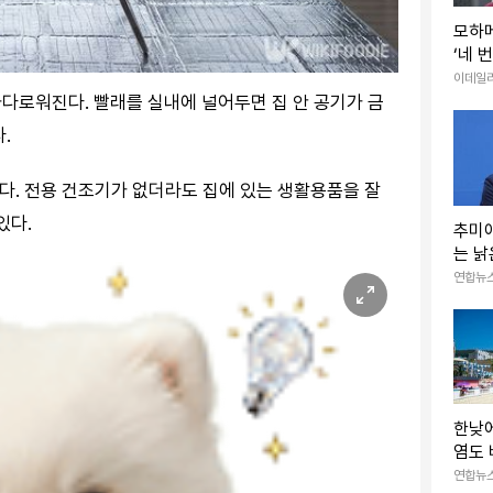
모하메
‘네 
스포
이데일
다로워진다. 빨래를 실내에 널어두면 집 안 공기가 금
.
거다. 전용 건조기가 없더라도 집에 있는 생활용품을 잘
있다.
추미
는 낡
치공방
연합뉴
한낮에
염도 
지' 
연합뉴