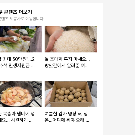
푸 콘텐츠 더보기
콘텐츠 제공사로 이동합니다.
당 최대 50만원"…2
쌀 포대째 두지 마세요…
 추석 민생지원금 4
방앗간에서 알려준 여름
급일·신청방법 지역
철 쌀 보관법 3가지
총정리
 복숭아 냄비에 넣
여름철 감자 냉장 vs 상
세요… 시원하게 꺼
온…어디에 둬야 오래 갈
는 달콤한 병조림 레
까