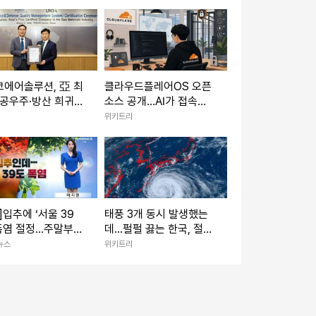
코에어솔루션, 亞 최
클라우드플레어OS 오픈
항공우주·방산 희귀가
소스 공개…AI가 접속키
품질 문턱 넘었다
못 만진다
위키트리
]입추에 ‘서울 39
태풍 3개 동시 발생했는
 폭염 절정…주말부터
데...펄펄 끓는 한국, 절망
 누그러져
적인 소식 떴다
뉴스
위키트리