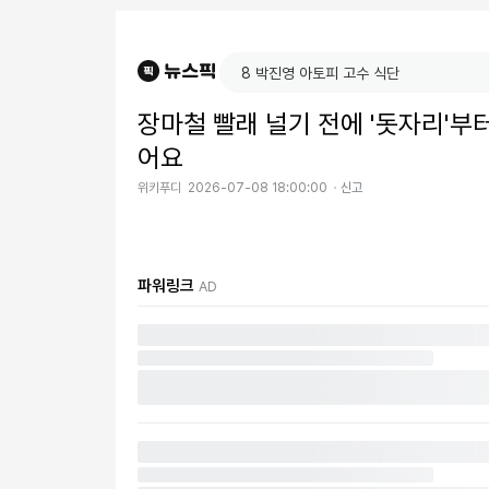
장마철 빨래 널기 전에 '돗자리'부
어요
위키푸디
2026-07-08 18:00:00
신고
파워링크
AD