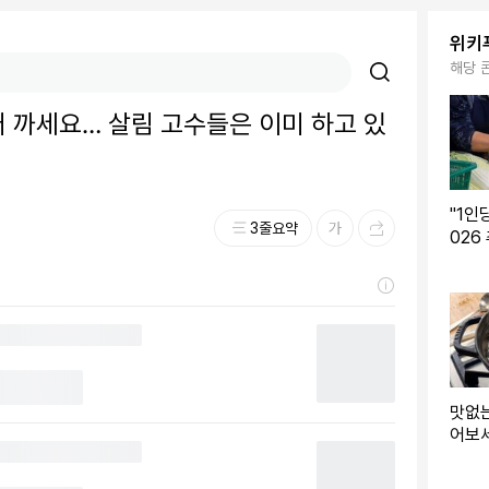
위키
해당 
터 까세요… 살림 고수들은 이미 하고 있
"1인
3줄요약
026
차 지
별 
맛없는
어보
내 먹
시피