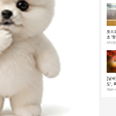
포스
초 '
스' 
AP신문
[날씨
도’,
다소
채널A 