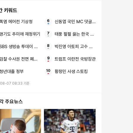
간 키워드
폭염 에어컨 기상청
신동엽 국민 MC 댓글창 박살
경기도 추미애 재정위기
태풍 펄펄 끓는 한국 절망적인 소식
SBS 생방송 투데이 강화 맛집
박진영 아토피 고수 식단
검찰 수사권 전면 폐지 단계적 시행
트럼프 이란전 국방장관
청년대출 정부
황정민 사생 스토킹
-08-07 08:33 기준
시각 주요뉴스