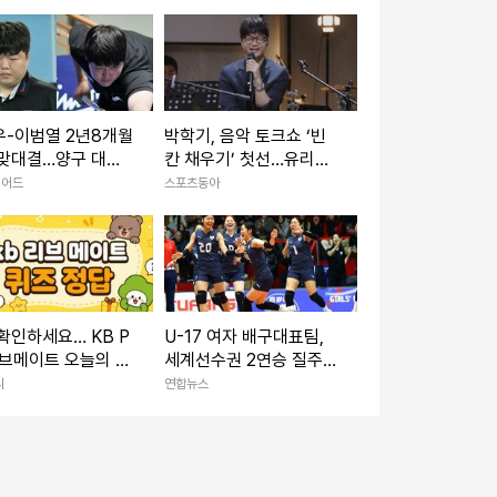
우-이범열 2년8개월
박학기, 음악 토크쇼 ‘빈
 맞대결…양구 대한
칸 채우기’ 첫선…유리상
연맹회장배 男4강서
자와 출발
리어드
스포츠동아
확인하세요… KB P
U-17 여자 배구대표팀,
리브메이트 오늘의 퀴
세계선수권 2연승 질주…
8월 8일' 정답
대만 3-1 제압
리
연합뉴스