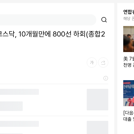
연합
해당 
코스닥, 10개월만에 800선 하회(종합2
美 7
천명 
1%로
[다음
대출
용동