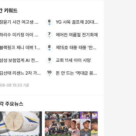
간 키워드
장윤기 사건 여고생 고교생
YG 사옥 골프채 20대 여성
하리수 미키정 아이 못 낳아
에어컨 여름철 전기화재
블랙핑크 제니 데뷔 10주년 장문의 편지
제15호 태풍 태풍 '찬홈' 동해
삼성 보험업계 AI 전면전
교회 11세 아이 사망
김선태 리센느 2차 가해 논란 8초짜리 근황 영상
돈 안 드는 ‘역대급 꼼수’ 비닐 1장 화장실 바
08-08 15:33 기준
시각 주요뉴스