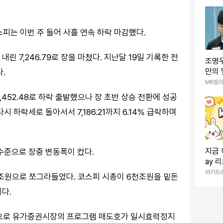
스피는 이번 주 들어 사흘 연속 하락 마감했다.
내린 7,246.79로 장을 마쳤다. 지난달 19일 기록한 전
조명
만의
다.
당구
MK빌
격돌
 7,452.48로 하락 출발했으나 장 초반 상승 전환에 성공
 다시 하락세로 돌아서서 7,186.21까지 6.14% 급락하며
지금 
수준으로 장중 변동폭이 컸다.
ay 
즈 '
위키트
1조원으로 쪼그라들었다. 코스피 시총이 6천조원을 밑돈
이다.
변동으로 유가증권시장의 프로그램 매도호가 일시효력정지