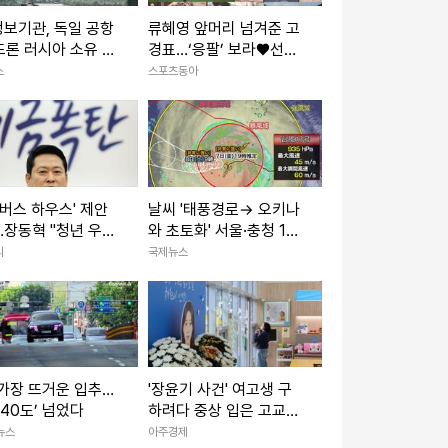
정보기관, 독일 공항
류혜영 앞머리 넘겨준 고
론 러시아 소유 가
경표…‘응팔’ 보라♥선우
제기"
소환 (나혼산)
스
스포츠동아
'버스 하우스' 제안
날씨 '태풍경로→ 오키나
장동혁 "청년 우롱
와 초토화' 서울·충청 10
정책"
0mm이상 소나기 주말날
리
국제뉴스
씨
가장 뜨거운 입추…
'장윤기 사건' 여고생 구
‘40도’ 넘었다
하려다 중상 입은 고교생,
의상자 인정
뉴스
아주경제