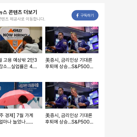
뉴스 콘텐츠 더보기
페이스북
구독하기
콘텐츠 제공사로 이동합니다.
월 고용 예상밖 2만3
美증시, 금리인상 기대론
감소…실업률은 4.
후퇴에 상승…S&P500
 떨어져(종합)
사상최고치 마감
주 경제] 7월 가계
美증시, 금리인상 기대론
 얼마나 늘었나…고
후퇴에 상승…S&P500
향 발표도
사상최고치 마감(종합)