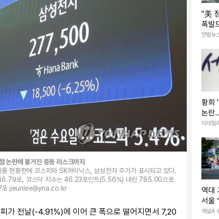
"美 
폭발드
능성 
연합뉴
황희 
논란…
하는 
이데일
고점 논란에 불거진 중동 리스크까지
딜링룸 현황판에 코스피와 SK하이닉스, 삼성전자 주가가 표시되고 있다.
6.79로, 코스닥 지수는 46.23포인트(5.56%) 내린 785.00으로
8 jieunlee@yna.co.kr
역대 
서울 
가 전날(-4.91%)에 이어 큰 폭으로 떨어지면서 7,20
채널A 