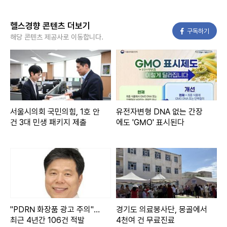
헬스경향 콘텐츠 더보기
페이스북
구독하기
해당 콘텐츠 제공사로 이동합니다.
서울시의회 국민의힘, 1호 안
유전자변형 DNA 없는 간장
건 3대 민생 패키지 제출
에도 'GMO' 표시된다
"PDRN 화장품 광고 주의"…
경기도 의료봉사단, 몽골에서
최근 4년간 106건 적발
4천여 건 무료진료