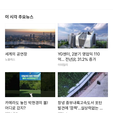
이 시각 주요뉴스
세계의 공연장
YG엔터, 2분기 영업익 110
억… 전년比 31.2% 증가
노블레스
이데일리
카메라도 놓친 박현경의 볼!
창녕 중부내륙고속도서 포탄
어디로 갔지?
발견에 '깜짝'…살상력없는 모