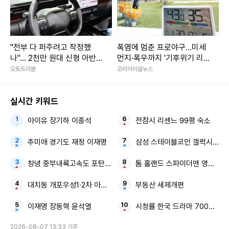
"전부 다 퍼주려고 작정했
폭염에 멈춘 프로야구…미세
나"... 2천만 원대 신형 아반
먼지·폭우까지 '기후위기 리
떼, 그랜저 역차별 수준 사양
그' 현실됐다
오토트리뷴
코리아이글뉴스
은?
실시간 키워드
아이유 장기하 이종석
전참시 리센느 99평 숙소
추미애 경기도 재정 이재명
삼성 스테이블코인 갤럭시 Z 폴
창녕 중부내륙고속도 포탄 발견
톰 홀랜드 스파이더맨 영화 역
대치동 개포우성1·2차 아파트 재건축
부동산 세제개편
이재명 장동혁 윤석열
시청률 한국 드라마 700만 뷰 
2026-08-07 13:33 기준