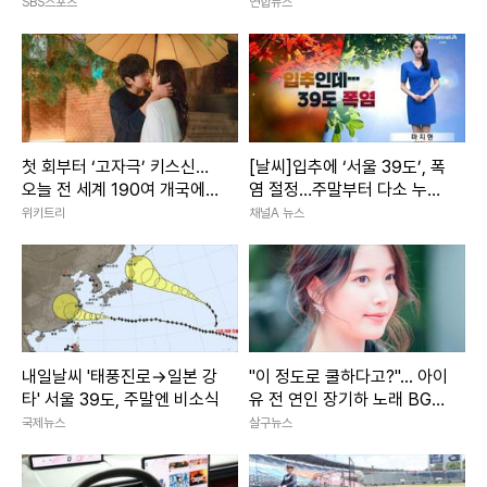
의탄(종합)
SBS스포츠
연합뉴스
첫 회부터 ‘고자극’ 키스신…
[날씨]입추에 ‘서울 39도’, 폭
오늘 전 세계 190여 개국에
염 절정…주말부터 다소 누그
풀리는 ‘한국 드라마’
러져
위키트리
채널A 뉴스
내일날씨 '태풍진로→일본 강
"이 정도로 쿨하다고?"... 아이
타' 서울 39도, 주말엔 비소식
유 전 연인 장기하 노래 BGM
선택해 난리 난 상황
국제뉴스
살구뉴스