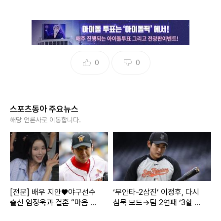
0
0
스포츠동아 주요뉴스
해당 언론사로 이동합니다.
[전문] 배우 지안♥야구선수
‘무안타-2삼진’ 이정후, 다시
출신 엄정욱과 결혼 “마음 참
침묵 모드→팀 2연패 ‘3할 타
따뜻한 사람”
율도 깨졌다’