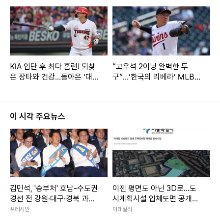
KIA 입단 후 최다 홈런! 되찾
“고우석 2이닝 완벽한 투
은 장타와 건강…돌아온 ‘대왕
구”…‘한국의 리베라’ MLB
호랑이’
복귀 가능성 높인다
이 시각 주요뉴스
김민석, '승부처' 호남-수도권
이젠 평면도 아닌 3D로…도
경선 전 강원·대구·경북 과반
시계획시설 입체도면 공개된
승리
다
프레시안
이데일리