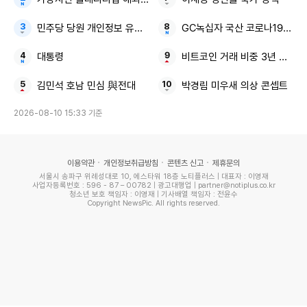
민주당 당원 개인정보 유출 2030세대 격노
GC녹십자 국산 코로나19 mRN
대통령
비트코인 거래 비중 3년 만에
김민석 호남 민심 與전대
박경림 미우새 의상 콘셉트
2026-08-10 15:33 기준
이용약관
개인정보취급방침
콘텐츠 신고
제휴문의
서울시 송파구 위례성대로 10, 에스타워 18층 노티플러스 | 대표자 : 이영재
사업자등록번호 : 596 - 87 – 00782 | 광고대행업 | partner@notiplus.co.kr
청소년 보호 책임자 : 이영재 | 기사배열 책임자 : 전윤수
Copyright NewsPic. All rights reserved.