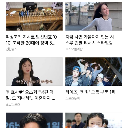
피싱조직 지시로 발신번호 '0
지금 사면 가을까지 입는 시
10' 조작한 20대에 징역 5년
스루 긴팔 티셔츠 스타일링
구형
연합뉴스
코스모폴리탄
‘변호사♥’ 오초희 “남편 덕
라이즈, ‘키윙’ 그룹 부문 1위
질, 도 지나쳐”…이혼까지 고
스포츠동아
민 (결혼지옥)
일간스포츠