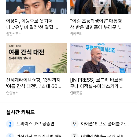
이상이, 예능으로 웃기더
“이걸 초등학생이?” 대통령
니…‘유부녀 킬러’선 열혈 형
상 받은 발명품에 누리꾼 ‘감
사 [줌인]
탄’
일간스포츠
위키트리
신세계라이브쇼핑, 13일까지
[IN PRESS] 로드리 바르셀
'여름 간식 대전'…"최대 60%
로나 이적설→마레스카가 직
할인"
접 입 열었다…“업데이트 없
연합뉴스
인터풋볼
어, 팀 합류 예정”
실시간 키워드
트와이스 JYP 공승연
아이폰18 프로 폴더블 가변 조
가상자산 클래리티법 해외 유동성공급자들
이재명 청년들 국가 정책