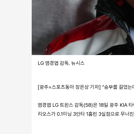
LG 염경엽 감독. 뉴시스
[광주=스포츠동아 장은상 기자] “승부를 걸었는데
염경엽 LG 트윈스 감독(58)은 18일 광주 KI
리오스가 0.1이닝 3안타 1홈런 3실점으로 무너진