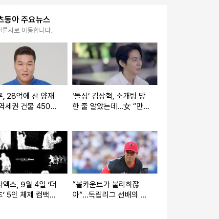
츠동아 주요뉴스
언론사로 이동합니다.
, 28억에 산 양재
‘돌싱’ 김상혁, 소개팅 망
역세권 건물 450억
한 줄 알았는데…女 “만
다
날 운명이었나” (신랑수
업2)
엑스, 9월 4일 ‘더
“볼카운트가 불리하잖
’ 5인 체제 컴백…
아”…독립리그 선배의 따
 軍 복무
끔한 조언, 정신 차린 시
라카와