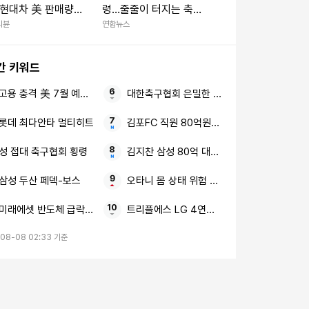
.. 현대차 美 판매량
령…줄줄이 터지는 축구
, 의외로 '이 차'가
협회 과거 비위
리뷴
연합뉴스
 더 팔렸다
간 키워드
고용 충격 美 7월 예상 밖
대한축구협회 은밀한 성접대
롯데 최다안타 멀티히트
김포FC 직원 80억원대 횡령 대표 사직서 반
성 접대 축구협회 횡령
김지찬 삼성 80억 대박설
삼성 두산 페덱-보스
오타니 몸 상태 위험 감수
미래에셋 반도체 급락 변동성 피할 ‘두 가지 축’
트리플에스 LG 4연승 정하연
08-08 02:33 기준