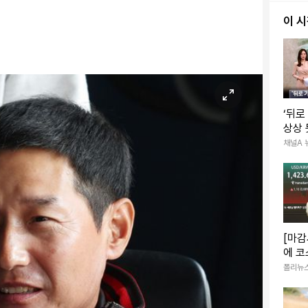
이 
‘뒤로
상상 
채널A 
[마감
에 코
후퇴 
폴리뉴
는 강