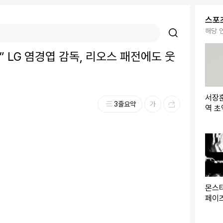
스포
해당 
” LG 염경엽 감독, 리오스 패전에도 웃
서장훈
3줄요약
역 초
내놨
몬스타
페이즈
막내는