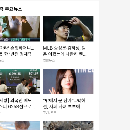
시각 주요뉴스
 가라’ 손짓하더니…
MLB 송성문·김하성, 팀
못 한 ‘반전 정체’?
은 이겼는데 나란히 벤치
신세
뉴스
연합뉴스
시황] 외국인 매도
“밖에서 문 잠가”…박하
스피 6258선으로
선, 자폐 자녀 부부에 공
.....2차전지·은행주
감→7년 전 세상 떠난 동
스
TV리포트
세
생 떠올렸다 (‘이숙캠’)