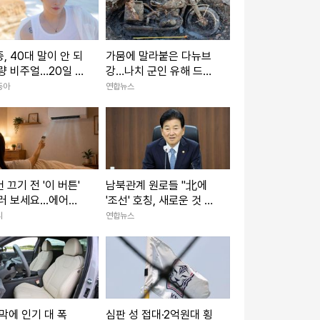
, 40대 말이 안 되
가뭄에 말라붙은 다뉴브
량 비주얼…20일 여
강…나치 군인 유해 드러
글 발매
나
동아
연합뉴스
 끄기 전 '이 버튼'
남북관계 원로들 "北에
러 보세요...에어컨
'조선' 호칭, 새로운 것 아
이 늘어납니다
냐"
리
연합뉴스
막에 인기 대 폭
심판 성 접대·2억원대 횡