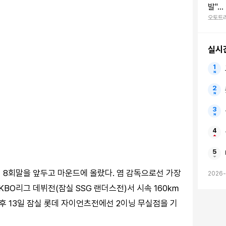
발".
신기록
오토트
39%
실시
맞선 8회말을 앞두고 마운드에 올랐다. 염 감독으로선 가장
2026-
KBO리그 데뷔전(잠실 SSG 랜더스전)서 시속 160㎞
후 13일 잠실 롯데 자이언츠전에선 2이닝 무실점을 기