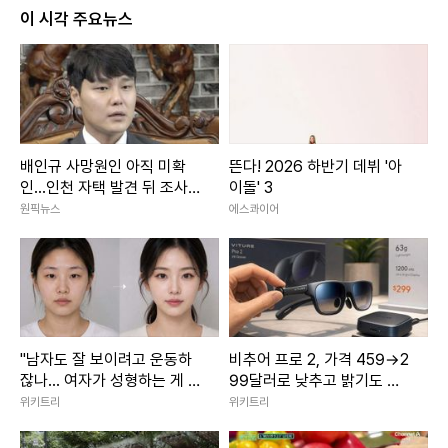
이 시각 주요뉴스
배인규 사망원인 아직 미확
뜬다! 2026 하반기 데뷔 '아
인...인천 자택 발견 뒤 조사
이돌' 3
진행
원픽뉴스
에스콰이어
"남자도 잘 보이려고 운동하
비추어 프로 2, 가격 459→2
잖나... 여자가 성형하는 게 대
99달러로 낮추고 밝기도 올
체 왜 문제냐"
렸다
위키트리
위키트리