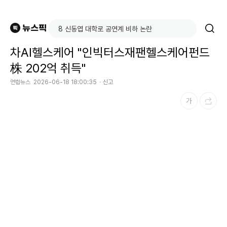
차AI헬스케어 "인빅터스재팬헬스케어펀드
株 202억 취득"
연합뉴스
2026-06-18 18:00:35
신고