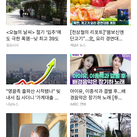
<오늘의 날씨> 절기 ‘입추’에
[천상철의 리포트]“몸보신엔
도 극한 폭염⋯낮 최고 39도
단고기”…北, 요리 경연대회
개최
일요시사
채널A 뉴스
"영끌족 줄파산 시작됐나" 빚
아이유, 이종석과 결별 후…배
내서 집 사더니 '가계대출 연
경음악은 장기하 노래 [투데
체' 최고치 전망
이픽]
나남뉴스
iMBC 연예