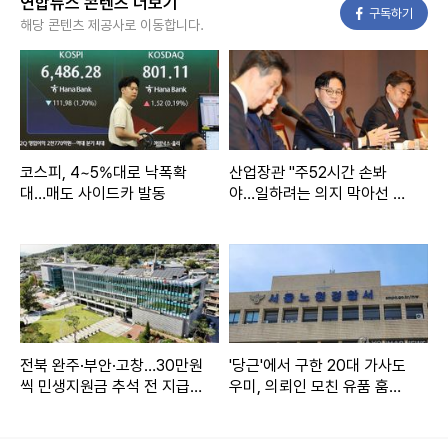
연합뉴스 콘텐츠 더보기
페이스북
구독하기
해당 콘텐츠 제공사로 이동합니다.
코스피, 4~5%대로 낙폭확
산업장관 "주52시간 손봐
대…매도 사이드카 발동
야…일하려는 의지 막아선 안
돼"
전북 완주·부안·고창…30만원
'당근'에서 구한 20대 가사도
씩 민생지원금 추석 전 지급
우미, 의뢰인 모친 유품 훔쳐
(종합)
가