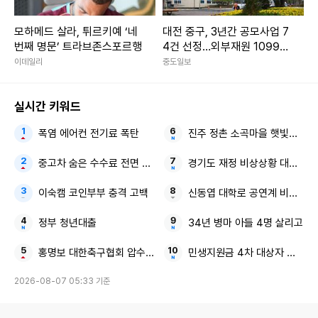
모하메드 살라, 튀르키예 ‘네
대전 중구, 3년간 공모사업 7
번째 명문’ 트라브존스포르행
4건 선정…외부재원 1099억
확보
이데일리
중도일보
실시간 키워드
폭염 에어컨 전기료 폭탄
진주 정촌 소곡마을 햇빛소득마
중고차 숨은 수수료 전면 공개
경기도 재정 비상상황 대한민국
이숙캠 코인부부 충격 고백
신동엽 대학로 공연계 비하 논
정부 청년대출
34년 병마 아들 4명 살리고
홍명보 대한축구협회 압수수색
민생지원금 4차 대상자 전국 확
2026-08-07 05:33 기준