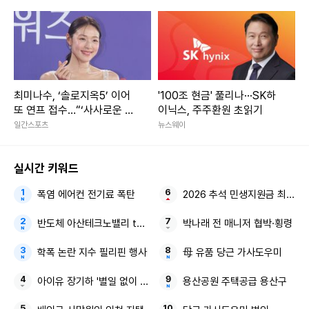
최미나수, ‘솔로지옥5’ 이어
'100조 현금' 풀리나···SK하
또 연프 접수…“‘사사로운 만
이닉스, 주주환원 초읽기
남추구’ MC 발탁” [공식]
일간스포츠
뉴스웨이
실시간 키워드
폭염 에어컨 전기료 폭탄
2026 추석 민생지원금 최대 5
반도체 아산테크노밸리 the1 7차(10단지) 분양가상한제
박나래 전 매니저 협박·횡령
학폭 논란 지수 필리핀 행사
母 유품 당근 가사도우미
아이유 장기하 '별일 없이 산다'
용산공원 주택공급 용산구