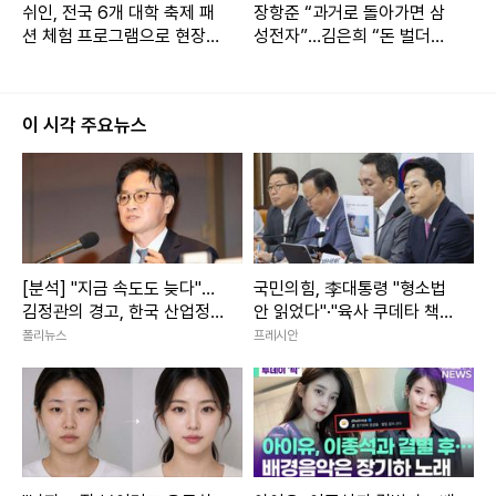
쉬인, 전국 6개 대학 축제 패
장항준 “과거로 돌아가면 삼
션 체험 프로그램으로 현장
성전자”…김은희 “돈 벌더니
소통
돈 얘기만 해”
이 시각 주요뉴스
[분석] "지금 속도도 늦다"…
국민의힘, 李대통령 "형소법
김정관의 경고, 한국 산업정
안 읽었다"·"육사 쿠데타 책
책 '속도전' 시대로 전환되나
임" 발언 맹공
폴리뉴스
프레시안