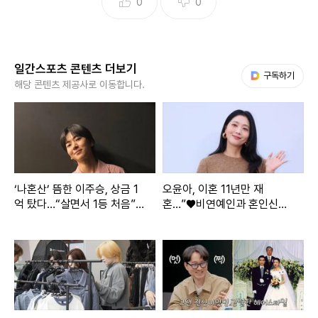
0
0
일간스포츠 콘텐츠 더보기
다음 My뉴스
구독하기
해당 콘텐츠 제공사로 이동합니다.
‘나혼산’ 뜸한 이주승, 상금 1
오윤아, 이혼 11년만 재
억 탔다…“살면서 1등 처음”
혼…”♥비연예인과 혼인신고,
[IS하이컷]
아들도 품어줬다” [종합]