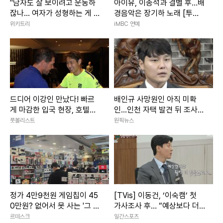
"남자도 잘 보이려고 운동하
아이유, 이종석과 결별 후…배
잖나... 여자가 성형하는 게 대
경음악은 장기하 노래 [투데
체 왜 문제냐"
이픽]
위키트리
iMBC 연예
드디어 이강인 만났다! 빠르
배인규 사망원인 아직 미확
게 마감한 입국 현장, 호텔에
인...인천 자택 발견 뒤 조사
서 아틀레티코 선수단과 첫
진행
풋볼리스트
원픽뉴스
만남!
정가 4만9천원 게임칩이 45
[TVis] 이동건, ‘이숙캠’ 첫
0만원? 없어서 못 사는 '그 시
가사조사 후… “예상보다 더
절의 향수'
힘들었다”
르데스크
일간스포츠