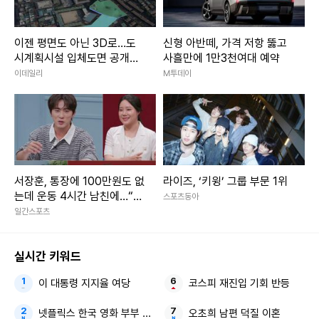
이젠 평면도 아닌 3D로…도
신형 아반떼, 가격 저항 뚫고
시계획시설 입체도면 공개된
사흘만에 1만3천여대 예약
다
이데일리
M투데이
서장훈, 통장에 100만원도 없
라이즈, ‘키윙’ 그룹 부문 1위
는데 운동 4시간 남친에…“이
스포츠동아
상한 고집 있어” (연애전쟁)
일간스포츠
실시간 키워드
이 대통령 지지율 여당
코스피 재진입 기회 반등
넷플릭스 한국 영화 부부 조합
오초희 남편 덕질 이혼