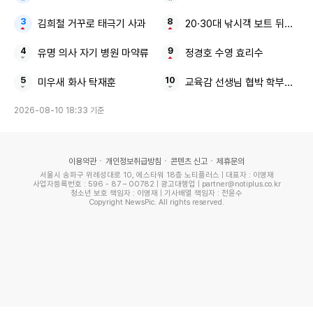
김희철 거꾸로 태극기 사과
20·30대 낚시객 보트 뒤집혀 
유명 의사 자기 병원 마약류
정경호 수영 효리수
미우새 화사 탁재훈
교육감 선생님 협박 학부모 직접
2026-08-10 18:33 기준
이용약관
개인정보취급방침
콘텐츠 신고
제휴문의
서울시 송파구 위례성대로 10, 에스타워 18층 노티플러스 | 대표자 : 이영재
사업자등록번호 : 596 - 87 – 00782 | 광고대행업 | partner@notiplus.co.kr
청소년 보호 책임자 : 이영재 | 기사배열 책임자 : 전윤수
Copyright NewsPic. All rights reserved.