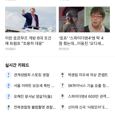
이란 호르무즈 개방 6대 조건
‘호프’ ‘스파이더맨4’엔 딱 4
에 트럼프 "조용히 대응"
점 줬는데…이동진 ‘오디세이’
별점·한줄평에, 관심 대폭발
이데일리
위키트리
실시간 키워드
관계성범죄 스토킹 경찰
박경림 미우새 의상 콘셉트
서울 아파트 보유세 폭탄 매물 2100건
SK하이닉스 기술 유출 징역 1
유해진 왕사남 암살자(들)
스파이더맨4 600만 관객 올해
전북경찰청 불법촬영 경찰 소환
신미래 신곡 ‘사랑모아’ EDM 