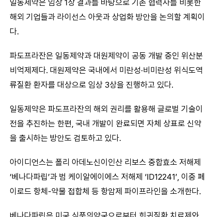
일동제약은 임상 1상 결과를 바탕으로 기존 협력사를 비롯한
해외 기업들과 라이선스 아웃과 상업화 방안을 논의할 계획이
다.
파도프라잔은 일동제약과 대원제약이 공동 개발 중인 위산분
비억제제다. 대원제약은 국내에서 미란성·비미란성 위식도역
류질환 환자를 대상으로 임상 3상을 진행하고 있다.
일동제약은 파도프라잔의 해외 권리를 활용해 글로벌 기술이
전을 추진하는 한편, 국내 개발이 완료되면 자체 상표로 신약
을 출시하는 방안도 검토하고 있다.
아이디언스는 폴리 아데노신이인산 리보스 중합효소 저해제
‘베나다파립’과 범 케이알에이에스 저해제 ‘ID12241’, 이중 페
이로드 항체-약물 접합체 등 항암제 파이프라인을 소개한다.
베나다파립은 미국 식품의약국으로부터 희귀질환 치료제와