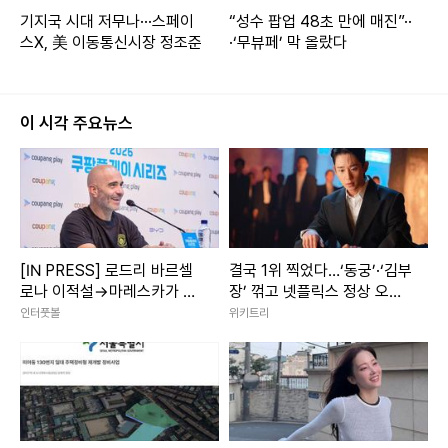
기지국 시대 저무나···스페이
“성수 팝업 48초 만에 매진”··
스X, 美 이동통신시장 정조준
·‘무뷰페’ 막 올랐다
이 시각 주요뉴스
[IN PRESS] 로드리 바르셀
결국 1위 찍었다…‘동궁’·‘김부
로나 이적설→마레스카가 직
장’ 꺾고 넷플릭스 정상 오른
접 입 열었다…“업데이트 없
한국 드라마
인터풋볼
위키트리
어, 팀 합류 예정”