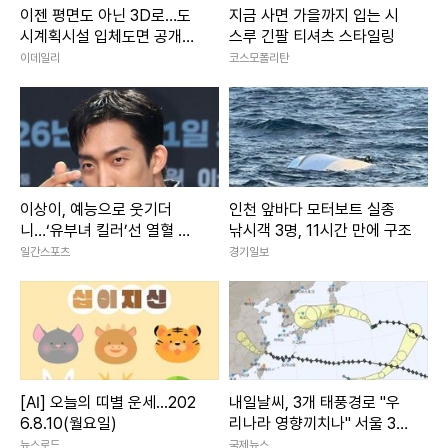
이젠 평면도 아닌 3D로…도
지금 사면 가을까지 입는 시
시계획시설 입체도면 공개된
스루 긴팔 티셔츠 스타일링
다
이데일리
코스모폴리탄
이상이, 예능으로 웃기더
인천 앞바다 모터보트 실종
니…‘유부녀 킬러’선 열혈 형
낚시객 3명, 11시간 만에 구조
사 [줌인]
일간스포츠
경기일보
[AI] 오늘의 띠별 운세...202
내일날씨, 3개 태풍경로 "우
6.8.10(월요일)
리나라 영향끼치나" 서울 33
도 폭염 이어져
뉴스로드
국제뉴스