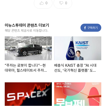
0
0
이뉴스투데이 콘텐츠 더보기
페이스북
구독하기
해당 콘텐츠 제공사로 이동합니다.
“주차는 로봇이 합니다”···현
배충식 KAIST 총장 “AI 시대
대위아, 힐스테이트서 주차로
선도, ‘국가혁신 플랫폼’ 도
봇 실증 돌입
약” 선언