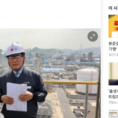
이 
봉준호
기행’
은X
일간스
'출생
트럼프
정명령
연합뉴