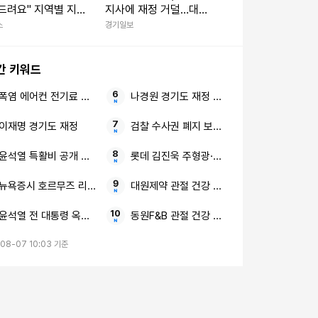
드려요" 지역별 지
지사에 재정 거덜…대책
액·지급일 언제?
없이 복지 늘리고 돈 뿌
스
경기일보
려"
간 키워드
폭염 에어컨 전기료 폭탄
나경원 경기도 재정 파탄 민주당 포퓰리즘 정
이재명 경기도 재정
검찰 수사권 폐지 보수·진보 여론
윤석열 특활비 공개 소송 대통령실 대법
롯데 김진욱 주형광·장원준
뉴욕증시 호르무즈 리스크 다우
대원제약 관절 건강 콘드로이친 킹 1200
윤석열 전 대통령 옥중메시지 하나님
동원F&B 관절 건강 GNC 관절·연골 콘드로이친
08-07 10:03 기준