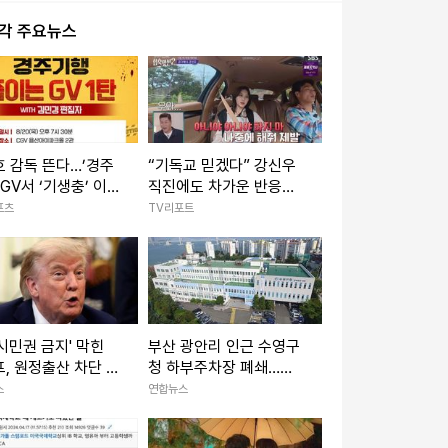
시각 주요뉴스
 감독 뜬다…’경주
“기독교 믿겠다” 강신우
 GV서 ‘기생충’ 이정
직진에도 차가운 반응…
박소담 재회
김다혜 “이성적 감정 떨
포츠
TV리포트
어졌다” (‘합숙맞선2’)
시민권 금지' 막힌
부산 광안리 인근 수영구
, 원정출산 차단 행
청 하부주차장 폐쇄…주
 서명(종합)
차난 우려
스
연합뉴스