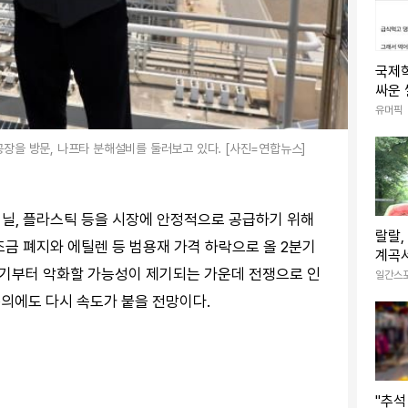
국제
싸운 썰
유머픽
공장을 방문, 나프타 분해설비를 둘러보고 있다. [사진=연합뉴스]
닐, 플라스틱 등을 시장에 안정적으로 공급하기 위해
랄랄,
조금 폐지와 에틸렌 등 범용재 가격 하락으로 올 2분기
계곡서
기부터 악화할 가능성이 제기되는 가운데 전쟁으로 인
포즈 
일간스
논의에도 다시 속도가 붙을 전망이다.
"추석