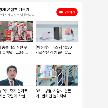
경제 콘텐츠 더보기
유튜브
구독하기
콘텐츠 제공사로 이동합니다.
] 홈플러스 직원 웃
[박진영의 비즈+] 1030
리 돌아왔다…3주 만
사로잡은 삼성 폴더블
업 재개 채비
폰…9월 공개 앞둔 애플
묘수는
 "李, 죽기 살기로
36도 땡볕, 사람도 힘든
키는 국민에 '착한
데…반려견 놀이터에 묶
아인' 강요"
고 "새 주인 구함"