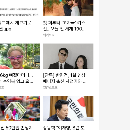
학교에서 개고기로
첫 회부터 ‘고자극’ 키스
 .jpg
신…오늘 전 세계 190여
개국에 풀리는 ‘한국 드라
위키트리
마’
 6kg 빠졌다더니…
[단독] 반민정, 1살 연상
 수영복 입고 요염
매니저 출신 사업가와 결
[IS하이컷]
혼 …♥신랑 “신혼여행 이
포츠
일간스포츠
미 마쳐. 2세는 복 찾아오
길”(인터뷰)
 전 50만원 민생지
장동혁 "이재명, 8년 도