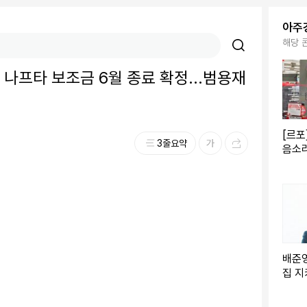
아주
해당 
부 나프타 보조금 6월 종료 확정...범용재
[르포
3줄요약
음소
에 영
배준영
집 지
사마리