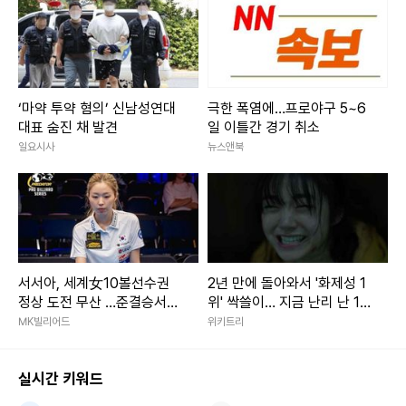
‘마약 투약 혐의’ 신남성연대
극한 폭염에…프로야구 5~6
대표 숨진 채 발견
일 이틀간 경기 취소
일요시사
뉴스앤북
서서아, 세계女10볼선수권
2년 만에 돌아와서 '화제성 1
정상 도전 무산 …준결승서
위' 싹쓸이… 지금 난리 난 19
‘디펜딩챔프’ 체즈카에 석패
금 한국 드라마
MK빌리어드
위키트리
실시간 키워드