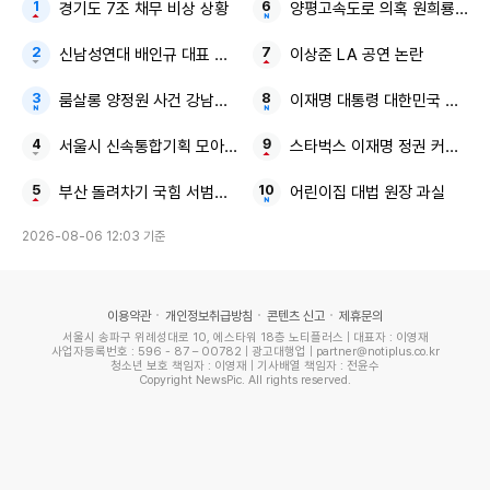
경기도 7조 채무 비상 상황
양평고속도로 의혹 원희룡 종
신남성연대 배인규 대표 인천 영종도
이상준 LA 공연 논란
룸살롱 양정원 사건 강남서 수사팀장
이재명 대통령 대한민국 대도약
서울시 신속통합기획 모아타운
스타벅스 이재명 정권 커피 한 
부산 돌려차기 국힘 서범수 의원 피해자
어린이집 대법 원장 과실
2026-08-06 12:03 기준
이용약관
개인정보취급방침
콘텐츠 신고
제휴문의
서울시 송파구 위례성대로 10, 에스타워 18층 노티플러스 | 대표자 : 이영재
사업자등록번호 : 596 - 87 – 00782 | 광고대행업 | partner@notiplus.co.kr
청소년 보호 책임자 : 이영재 | 기사배열 책임자 : 전윤수
Copyright NewsPic. All rights reserved.