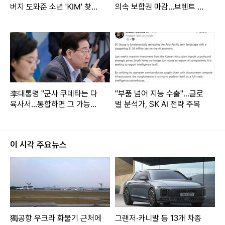
버지 도와준 소년 'KIM' 찾습
의속 보합권 마감…브렌트 79
니다"
달러
李대통령 "군사 쿠데타는 다
"부품 넘어 지능 수출"…글로
육사서…통합하면 그 가능성
벌 분석가, SK AI 전략 주목
줄 것"
이 시각 주요뉴스
獨공항 우크라 화물기 근처에
그랜저·카니발 등 13개 차종