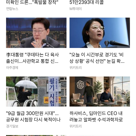
미확인 드론…"폭발물 장착"
51만2393대 리콜
연합뉴스
M투데이
李대통령 "쿠데타는 다 육사
"오늘 이 시간부로 경기도 '비
출신이…사관학교 통합 신속
상 상황' 공식 선언" 눈길 확
추진"
쏠린 추미애 발언
아주경제
위키트리
"9급 월급 300만원 시대"…
하사비스, 딥마인드 CEO 내
공무원 시험장 다시 북적이나
려놓고 알파벳 수석과학자로
경기일보
위키트리