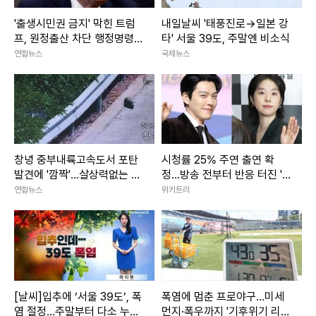
'출생시민권 금지' 막힌 트럼
내일날씨 '태풍진로→일본 강
프, 원정출산 차단 행정명령
타' 서울 39도, 주말엔 비소식
서명(종합)
연합뉴스
국제뉴스
창녕 중부내륙고속도서 포탄
시청률 25% 주연 출연 확
발견에 '깜짝'…살상력없는 모
정…방송 전부터 반응 터진 '7
의탄(종합)
00만 뷰 웹툰' 원작 드라마
연합뉴스
위키트리
[날씨]입추에 ‘서울 39도’, 폭
폭염에 멈춘 프로야구…미세
염 절정…주말부터 다소 누그
먼지·폭우까지 '기후위기 리