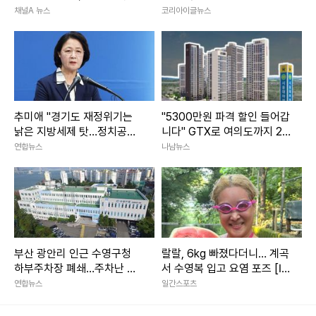
러져
그' 현실됐다
채널A 뉴스
코리아이글뉴스
추미애 "경기도 재정위기는
"5300만원 파격 할인 들어갑
낡은 지방세제 탓…정치공방
니다" GTX로 여의도까지 20
말아야"
분 경기도 '이 아파트' 전망
연합뉴스
나남뉴스
부산 광안리 인근 수영구청
랄랄, 6kg 빠졌다더니… 계곡
하부주차장 폐쇄…주차난 우
서 수영복 입고 요염 포즈 [IS
려
하이컷]
연합뉴스
일간스포츠