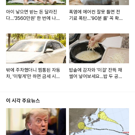
아이 낳으면 받는 돈 달라진
폭염에 에어컨 잘못 틀면 전
다…'3560만원' 한 번에 나올
기료 폭탄…'90분 룰' 꼭 확인
수도
하세요
밖에 주차했더니 찜통된 자동
밥솥에 감자와 '이걸' 잔뜩 채
차, '이렇게'만 하면 금세 시원
썰어 넣어보세요…밥 두 공기
해 집니다
가 순식간에 거덜납니다
이 시각 주요뉴스