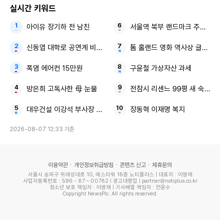
실시간 키워드
아이유 장기하 전 남친
서울역 북부 랜드마크 주거지 
신동엽 대학로 공연계 비하 논란
톰 홀랜드 영화 역사상 글로벌 
폭염 에어컨 15만원
구윤철 가상자산 과세
방은희 고독사한 母 눈물
전참시 리센느 99평 새 숙소
대우건설 이강석 부사장 김보현 대표
장동혁 이재명 복지
2026-08-07 12:33 기준
이용약관
개인정보취급방침
콘텐츠 신고
제휴문의
서울시 송파구 위례성대로 10, 에스타워 18층 노티플러스 | 대표자 : 이영재
사업자등록번호 : 596 - 87 – 00782 | 광고대행업 | partner@notiplus.co.kr
청소년 보호 책임자 : 이영재 | 기사배열 책임자 : 전윤수
Copyright NewsPic. All rights reserved.