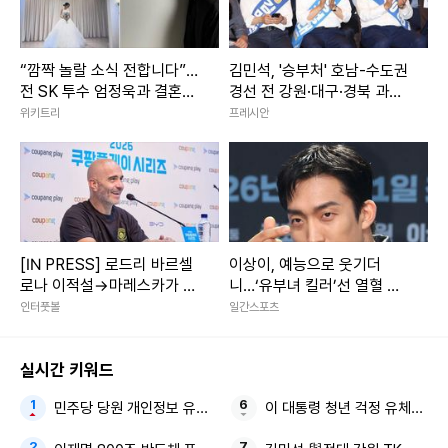
“깜짝 놀랄 소식 전합니다”…
김민석, '승부처' 호남-수도권
전 SK 투수 엄정욱과 결혼하
경선 전 강원·대구·경북 과반
는 ‘여배우’ 정체
승리
위키트리
프레시안
[IN PRESS] 로드리 바르셀
이상이, 예능으로 웃기더
로나 이적설→마레스카가 직
니…‘유부녀 킬러’선 열혈 형
접 입 열었다…“업데이트 없
사 [줌인]
인터풋볼
일간스포츠
어, 팀 합류 예정”
실시간 키워드
민주당 당원 개인정보 유출 2030세대 격노
이 대통령 청년 걱정 유체이탈