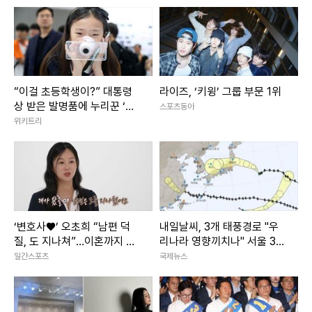
“이걸 초등학생이?” 대통령
라이즈, ‘키윙’ 그룹 부문 1위
상 받은 발명품에 누리꾼 ‘감
스포츠동아
탄’
위키트리
‘변호사♥’ 오초희 “남편 덕
내일날씨, 3개 태풍경로 "우
질, 도 지나쳐”…이혼까지 고
리나라 영향끼치나" 서울 33
민 (결혼지옥)
도 폭염 이어져
일간스포츠
국제뉴스