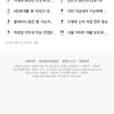
이재명 800조 반도체 프로젝트 주 52시간 특례
김민석 與전대 강원·TK
HD현대重 美 빅테크 데이터센터 발전설비 공급
이란 자금세탁 가상화폐 거래소
클래리티 법안 美 가상자산 규제 불확실성
고영욱 신곡 작업 연주 영상
박경림 미우새 의상 콘셉트
서울 아파트 매물 보유세 폭탄
2026-08-10 15:03 기준
이용약관
개인정보취급방침
콘텐츠 신고
제휴문의
서울시 송파구 위례성대로 10, 에스타워 18층 노티플러스 | 대표자 : 이영재
사업자등록번호 : 596 - 87 – 00782 | 광고대행업 | partner@notiplus.co.kr
청소년 보호 책임자 : 이영재 | 기사배열 책임자 : 전윤수
Copyright NewsPic. All rights reserved.