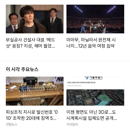
부실공사 건설사 대표 ‘헤드
마마무, 마닐라서 완전체 시
샷’ 응징? 지성, 해머 들었
너지…12년 음악 여정 집약
다…대리 통쾌 (아파트)
이 시각 주요뉴스
피싱조직 지시로 발신번호 '0
이젠 평면도 아닌 3D로…도
10' 조작한 20대에 징역 5년
시계획시설 입체도면 공개된
구형
다
연합뉴스
이데일리