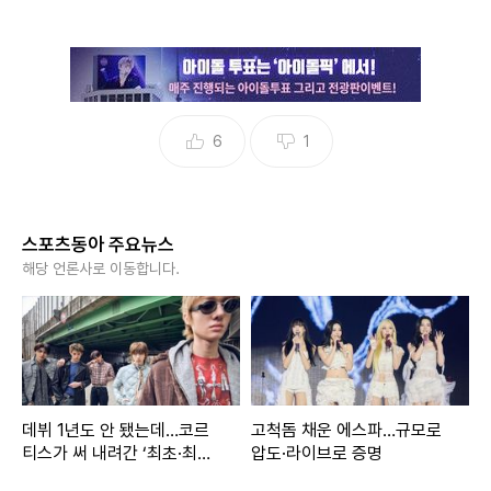
6
1
스포츠동아 주요뉴스
해당 언론사로 이동합니다.
데뷔 1년도 안 됐는데…코르
고척돔 채운 에스파…규모로
티스가 써 내려간 ‘최초·최단’
압도·라이브로 증명
기록