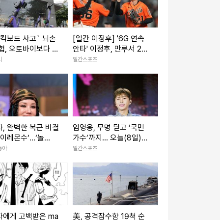
킥보드 사고` 뇌손
[일간 이정후] '6G 연속
험, 오토바이보다 3
안타' 이정후, 만루서 2타
다
점 결승타 작렬
리
일간스포츠
, 완벽한 복근 비결
임영웅, 무명 딛고 ‘국민
오이레몬수’…‘놀
가수’까지... 오늘(8일)
 돌연 흑화
데뷔 10주년
동아
일간스포츠
자에게 고백받은 ma
美, 공격잠수함 19척 순