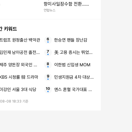
a
항미사일잠수함 전환…
中 견제 강화
연합뉴스
간 키워드
트럼프 원정출산 백악관
한승연 팬들 장난감
김민재 남아공전 졸전 국가대표 괴물 수비수
美 고용 증시는 뛰었다 S&P500 사상 최고
제주 양돈장 외국인 근로자
이한범 신입생 MOM
KBS 시청률 韓 드라마
민생지원금 4차 대상자 전국 확산 지급일 확
이강인 서울 3대 식당
옌스 혼혈 국가대표 부상
08-08 18:33 기준