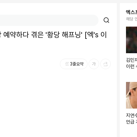
엑스
해당 
예약하다 겪은 '황당 해프닝' [엑's 이
김민
3줄요약
이런 
들, 
컵 3
지연수
언급 
기" v
이슈]