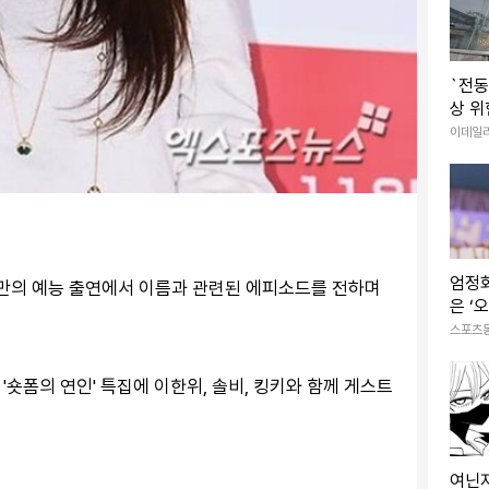
`전동
상 위
배 높
이데일
엄정화
랜만의 예능 출연에서 이름과 관련된 에피소드를 전하며
은 ‘
토’서
스포츠
 '숏폼의 연인' 특집에 이한위, 솔비, 킹키와 함께 게스트
여닌