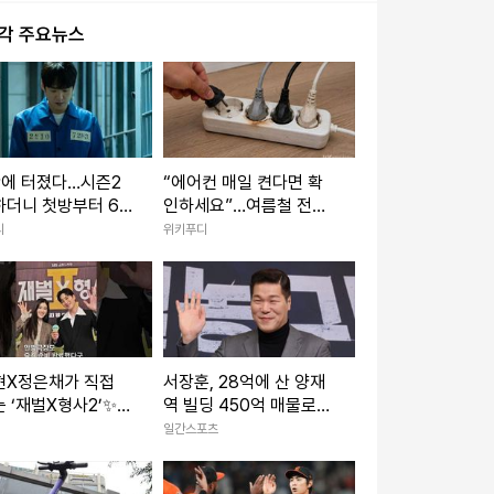
있을지…"
시각 주요뉴스
만에 터졌다…시즌2
“에어컨 매일 켠다면 확
더니 첫방부터 6.
인하세요”…여름철 전기
시청률 찍은 한국 드
화재 줄이는 점검법
리
위키푸디
현X정은채가 직접
서장훈, 28억에 산 양재
 ‘재벌X형사2’✨
역 빌딩 450억 매물로…
 돌아온 두 사람의
26년만 시장에
일간스포츠
기｜재벌X형사2