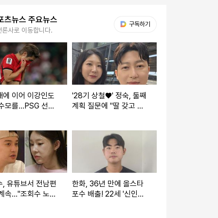
포츠뉴스 주요뉴스
다음 My뉴스
구독하기
언론사로 이동합니다.
재에 이어 이강인도
'28기 상철♥' 정숙, 둘째
수모를…PSG 선수
계획 질문에 "딸 갖고 싶
LEE 빼고 전원 월드
지만…또 아들일까 봐 겁
2강 진출
나" [★해시태그]
, 유튜브서 전남편
한화, 36년 만에 올스타
계속…"조회수 노리
포수 배출! 22세 '신인왕
s "문제 없다" [엑's
+GG 도전' 괜히 하겠나
→"홈런 더비? 감히 낄 수