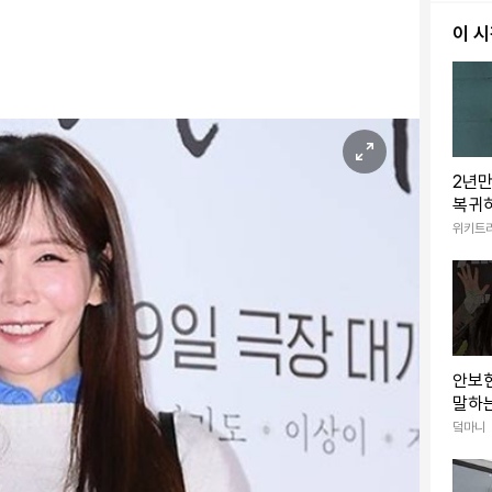
이 
2년
복귀하
1% 
위키트
라마
안보
말하는
새롭게
덬마니
이야