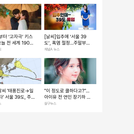
부터 ‘고자극’ 키스
[날씨]입추에 ‘서울 39
늘 전 세계 190여
도’, 폭염 절정…주말부터
 풀리는 ‘한국 드라
다소 누그러져
리
채널A 뉴스
날씨 '태풍진로→일
"이 정도로 쿨하다고?"...
타' 서울 39도, 주말
아이유 전 연인 장기하 노
비소식
래 BGM 선택해 난리 난
스
살구뉴스
상황