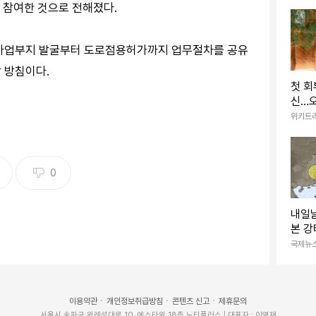
 참여한 것으로 전해졌다.
 사업부지 발굴부터 도로점용허가까지 업무절차를 공유
 방침이다.
첫 회
신…오
개국에
위키트
마’
0
내일
본 강
엔 
국제뉴
이용약관
개인정보취급방침
콘텐츠 신고
제휴문의
서울시 송파구 위례성대로 10, 에스타워 18층 노티플러스 | 대표자 : 이영재