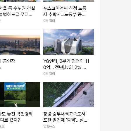
서울 등 수도권 건설
포스코이앤씨 하청 노동
 불법하도급 무더기
자 추락사…노동부 중처
법 조사
보
이데일리
의 공연장
YG엔터, 2분기 영업익 11
0억… 전년比 31.2% 증
스
가
이데일리
라도 놓친 박현경의
창녕 중부내륙고속도서
어디로 갔지?
포탄 발견에 '깜짝'…살상
력없는 모의탄(종합)
포츠
연합뉴스