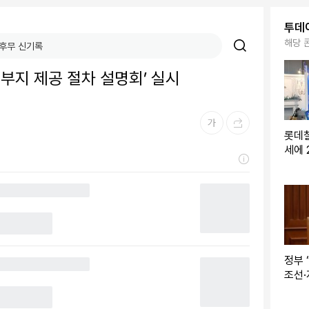
투데
해당 
부지 제공 절차 설명회’ 실시
롯데칠
세에 
4%↑
익은 
정부 
조선·
에 ‘A