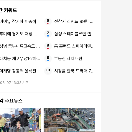
간 키워드
아이유 장기하 이종석
전참시 리센느 99평 숙소
추미애 경기도 재정 이재명
삼성 스테이블코인 갤럭시 Z 폴드8 시리즈
창녕 중부내륙고속도 포탄 발견
톰 홀랜드 스파이더맨 영화 역사상 전무후무 
대치동 개포우성1·2차 아파트 재건축
부동산 세제개편
이재명 장동혁 윤석열
시청률 한국 드라마 700만 뷰 웹툰
08-07 13:33 기준
시각 주요뉴스