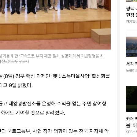
평택·
현장
적발
경기일
성화를 위한 ‘고속도로 부지 제공 절차 설명회’에서 기념촬영을 하
 사진=한국도로공사
세계
노블레
(8일) 정부 핵심 과제인 ‘햇빛소득마을사업’ 활성화를
다고 9일 밝혔다.
들고 태양광발전소를 운영해 수익을 얻는 주민 참여형
성화에도 기여할 것으로 알려졌다.
카메
볼! 
 국토교통부, 사업 참가 의향이 있는 전국 지자체 약
SBS스