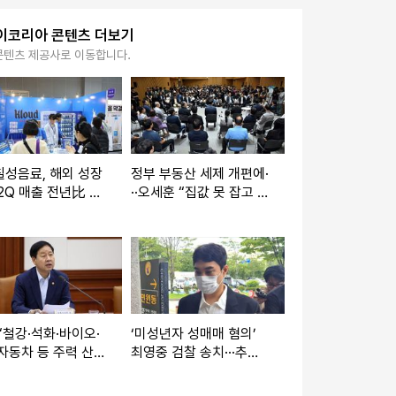
이코리아 콘텐츠 더보기
콘텐츠 제공사로 이동합니다.
성음료, 해외 성장
정부 부동산 세제 개편에·
2Q 매출 전년比 2.
··오세훈 “집값 못 잡고 전
···원가 부담에 영입
월세만 올릴 것”
‘아쉬워’
“철강·석화·바이오·
‘미성년자 성매매 혐의’
자동차 등 주력 산업
최영중 검찰 송치···추가
I 옷’ 입힐 것”
피해자 정황 포착