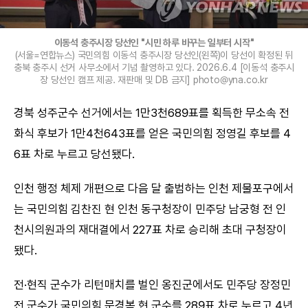
이동석 충주시장 당선인 "시민 하루 바꾸는 일부터 시작"
(서울=연합뉴스) 국민의힘 이동석 충주시장 당선인(왼쪽)이 당선이 확정된 뒤
충북 충주시 선거 사무소에서 기념 촬영하고 있다. 2026.6.4 [이동석 충주시
장 당선인 캠프 제공. 재판매 및 DB 금지] photo@yna.co.kr
경북 성주군수 선거에서는 1만3천689표를 획득한 무소속 전
화식 후보가 1만4천643표를 얻은 국민의힘 정영길 후보를 4
6표 차로 누르고 당선됐다.
인천 행정 체제 개편으로 다음 달 출범하는 인천 제물포구에서
는 국민의힘 김찬진 현 인천 동구청장이 민주당 남궁형 전 인
천시의원과의 재대결에서 227표 차로 승리해 초대 구청장이
됐다.
전·현직 군수가 리턴매치를 벌인 옹진군에서도 민주당 장정민
전 군수가 국민의힘 문경복 현 군수를 289표 차로 누르고 4년