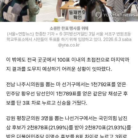
소중한 한표 행사를 위해
(서울=연합뉴스) 한종찬 기자 = 6·3지방선거일인 3일 서울 서초구 반원초등
학교투표소에서 시민들이 투표를 하기 위해 입장하고 있다. 2026.6.3 saba
@yna.co.kr
이 밖에도 전국 곳곳에서 100표 이내의 초접전으로 마지막까
지 결과를 도무지 예상하기 어려운 상황이 잇따랐다.
전남 나주시의원을 뽑는 마 선거구에서는 1천792표를 얻은
민주당 황우선 당선인이 1천789표를 얻은 같은당 채성군 후
보를 단 3표 차로 누르고 신승을 거뒀다.
강원 평창군의원 3명을 뽑는 나선거구에서는 국민의힘 남진
삼 후보가 2천878표(21.99%)를 받아 2천870표(21.93%)를
받은 더불어민주당 이명순 후보를 8표 차이로 누르고 3위로