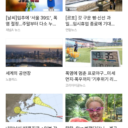
[날씨]입추에 ‘서울 39도’, 폭
[르포] 갓 구운 빵·신선 과
염 절정…주말부터 다소 누그
일…임시휴업 종료에 기대감
러져
가득 홈플러스
채널A 뉴스
연합뉴스
세계의 공연장
폭염에 멈춘 프로야구…미세
먼지·폭우까지 '기후위기 리
노블레스
그' 현실됐다
코리아이글뉴스