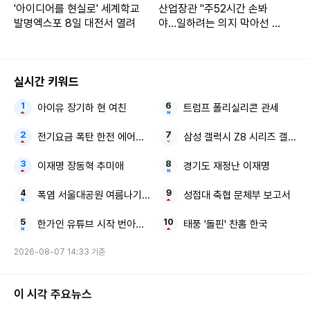
'아이디어를 현실로' 세계학교
산업장관 "주52시간 손봐
발명엑스포 8일 대전서 열려
야…일하려는 의지 막아선 안
돼"
실시간 키워드
아이유 장기하 현 여친
트럼프 폴리실리콘 관세
전기요금 폭탄 한전 에어컨 절전법
삼성 갤럭시 Z8 시리즈 갤럭시 
이재명 장동혁 추미애
경기도 재정난 이재명
폭염 서울대공원 여름나기 특별식
성접대 축협 문체부 보고서
한가인 유튜브 시작 번아웃 고백
태풍 '돌핀' 찬홈 한국
2026-08-07 14:33 기준
이 시각 주요뉴스