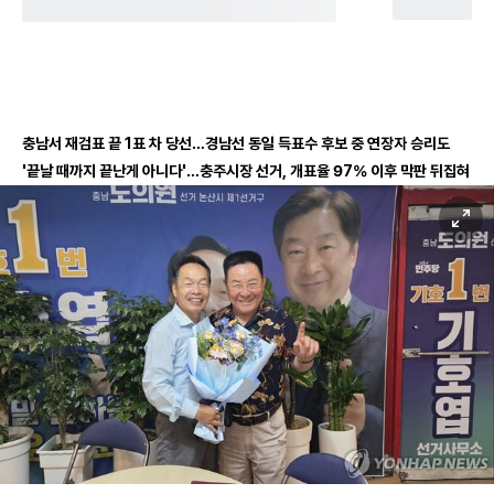
충남서 재검표 끝 1표 차 당선…경남선 동일 득표수 후보 중 연장자 승리도
'끝날 때까지 끝난게 아니다'…충주시장 선거, 개표율 97% 이후 막판 뒤집혀