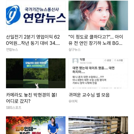
산일전기 2분기 영업이익 62
"이 정도로 쿨하다고?"... 아이
0억원…작년 동기 대비 34.
유 전 연인 장기하 노래 BGM
3%↑
선택해 난리 난 상황
연합뉴스
살구뉴스
카메라도 놓친 박현경의 볼!
귀여운 교수님 썰 모음
어디로 갔지?
유머픽
SBS스포츠