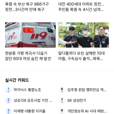
폭염 속 부산 북구 986가구
대전 400세대 아파트 정전…
정전…3시간여 만에 복구
주민들 폭염 속 4시간 넘게
불편(종합)
한밤중 가평 계곡서 다슬기
말다툼하다 모친 살해한 10대
잡던 60대 여성 숨진 채 발견
아들, 구속심사 출석…묵묵부
답
실시간 키워드
하이닉스 통합노조
김주형 윈덤 챔피언십 역전 우
삼성 DX 공조사업 가전 부진
SK 삼성전기
이재명 대통령 지지율
개인정보위 AI 시대 예방중심 