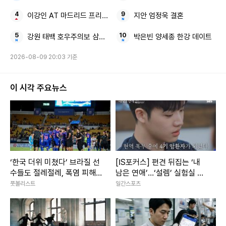
이강인 AT 마드리드 프리시즌 맨시티전
지안 엄정욱 결혼
강원 태백 호우주의보 삼척산지
박은빈 양세종 한강 데이트
2026-08-09 20:03 기준
이 시각 주요뉴스
‘한국 더위 미쳤다’ 브라질 선
[IS포커스] 편견 뒤집는 ‘내
수들도 절레절레, 폭염 피해
남은 연애’…‘설렘’ 실험실 된
최소화 위한 K리그 노력들
SBS 연프
풋볼리스트
일간스포츠
[케현장]