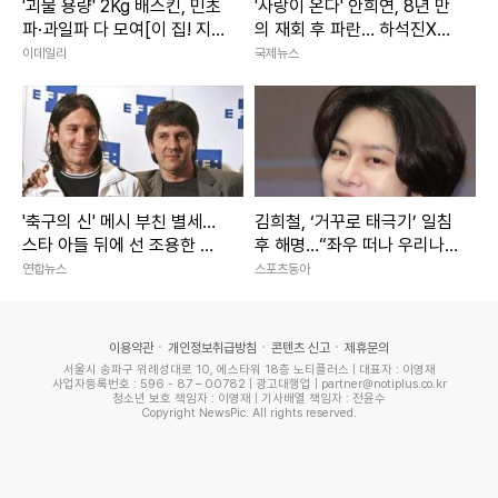
'괴물 용량' 2Kg 배스킨, 민초
'사랑이 온다' 안희연, 8년 만
파·과일파 다 모여[이 집! 지
의 재회 후 파란… 하석진X윤
금, 이 맛]
하빈 독대
이데일리
국제뉴스
'축구의 신' 메시 부친 별세…
김희철, ‘거꾸로 태극기’ 일침
스타 아들 뒤에 선 조용한 조
후 해명…“좌우 떠나 우리나
력자
라 국기”[SD이슈]
연합뉴스
스포츠동아
이용약관
개인정보취급방침
콘텐츠 신고
제휴문의
서울시 송파구 위례성대로 10, 에스타워 18층 노티플러스 | 대표자 : 이영재
사업자등록번호 : 596 - 87 – 00782 | 광고대행업 | partner@notiplus.co.kr
청소년 보호 책임자 : 이영재 | 기사배열 책임자 : 전윤수
Copyright NewsPic. All rights reserved.