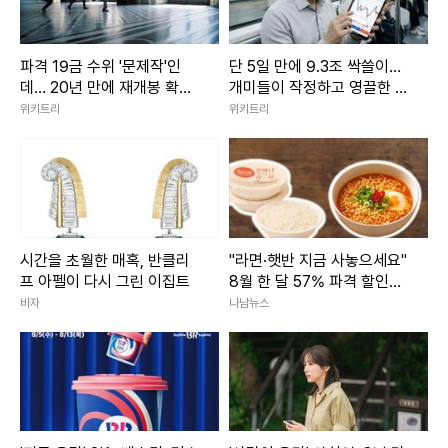
파격 19금 수위 '문제작'인
단 5일 만에 9.3조 싹쓸이…
데… 20년 만에 재개봉 확정
개미들이 작정하고 영끌한 종
된 영화
목 '1위' 정체
위키트리
위키트리
시간을 초월한 매혹, 반클리
"라면·햇반 지금 사놓으세요"
프 아펠이 다시 그린 이집트
8월 한 달 57% 파격 할인행
사 3800개 품목 마트
바자
나남뉴스