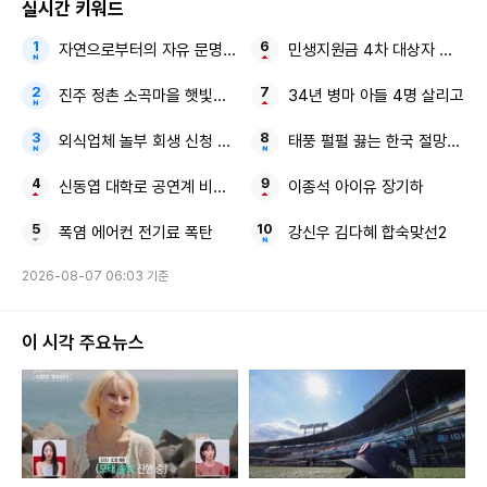
실시간 키워드
자연으로부터의 자유 문명이 부른 지구의 위기
민생지원금 4차 대상자 전국 확
진주 정촌 소곡마을 햇빛소득마을
34년 병마 아들 4명 살리고
외식업체 놀부 회생 신청 尹 전 대통령 전속사진가
태풍 펄펄 끓는 한국 절망적인 
신동엽 대학로 공연계 비하 논란
이종석 아이유 장기하
폭염 에어컨 전기료 폭탄
강신우 김다혜 합숙맞선2
2026-08-07 06:03 기준
이 시각 주요뉴스