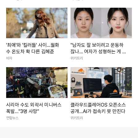
'최애'와 '킬러들' 사이...월화
"남자도 잘 보이려고 운동하
수 온도차 확 다른 김혜준
잖나... 여자가 성형하는 게 대
체 왜 문제냐"
바자
위키트리
시리아 수도 외곽서 미니버스
클라우드플레어OS 오픈소스
폭발…"3명 사망"
공개…AI가 접속키 못 만진다
연합뉴스
위키트리