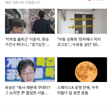
해당 언론사로 이동합니다.
'지하철 출퇴근' 이준석, 환승
"아동 성폭력 15차례나 저지
구간서 뛰더니…"경기도민 숙
르고도"...'수유동 살인' 50대
명"
의 정체
유승민 “육사 때문에 쿠데타?
스페이스X 로켓 잔해, 우주
그 논리면 尹 졸업한 서울대
떠돌다 달 표면 충돌
도 없애야”