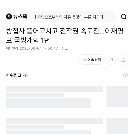
방첩사 뜯어고치고 전작권 속도전…이재명
표 국방개혁 1년
이데일리
2026-06-04 17:50:47
신고
3줄요약
파워링크
AD