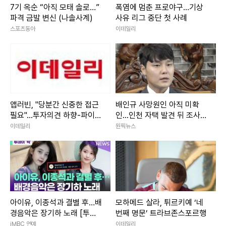
7기 옥순 “아직 모태 솔로…”
폭염에 멈춘 프로야구…기상
파격 금발 변신 (나솔사계)
사유 리그 중단 첫 사례
스포츠동아
이데일리
앱러빈, "당분간 신중한 접근
배인규 사망원인 아직 미확
필요"...투자의견 하향-파이퍼
인...인천 자택 발견 뒤 조사
샌들러
진행
이데일리
원픽뉴스
아이유, 이종석과 결별 후…배
모하메드 살라, 튀르키예 ‘네
경음악은 장기하 노래 [투데
번째 명문’ 트라브존스포르행
이픽]
iMBC 연예
이데일리