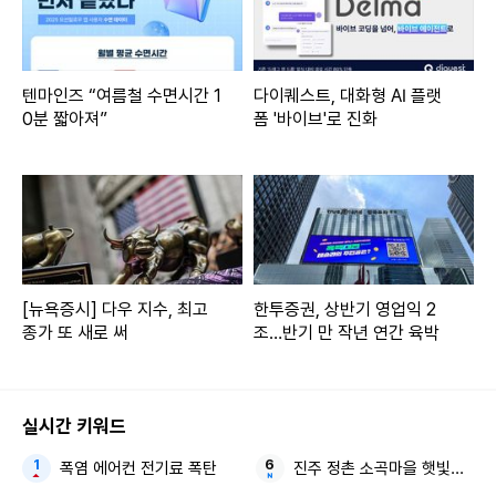
텐마인즈 “여름철 수면시간 1
다이퀘스트, 대화형 AI 플랫
0분 짧아져”
폼 '바이브'로 진화
[뉴욕증시] 다우 지수, 최고
한투증권, 상반기 영업익 2
종가 또 새로 써
조…반기 만 작년 연간 육박
실시간 키워드
폭염 에어컨 전기료 폭탄
진주 정촌 소곡마을 햇빛소득마