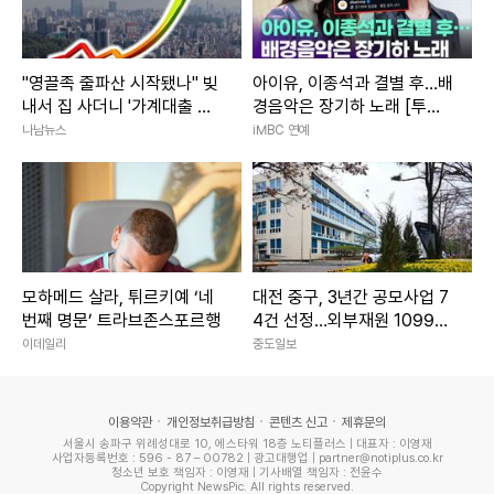
"영끌족 줄파산 시작됐나" 빚
아이유, 이종석과 결별 후…배
내서 집 사더니 '가계대출 연
경음악은 장기하 노래 [투데
체' 최고치 전망
이픽]
나남뉴스
iMBC 연예
모하메드 살라, 튀르키예 ‘네
대전 중구, 3년간 공모사업 7
번째 명문’ 트라브존스포르행
4건 선정…외부재원 1099억
확보
이데일리
중도일보
이용약관
개인정보취급방침
콘텐츠 신고
제휴문의
서울시 송파구 위례성대로 10, 에스타워 18층 노티플러스 | 대표자 : 이영재
사업자등록번호 : 596 - 87 – 00782 | 광고대행업 | partner@notiplus.co.kr
청소년 보호 책임자 : 이영재 | 기사배열 책임자 : 전윤수
Copyright NewsPic. All rights reserved.