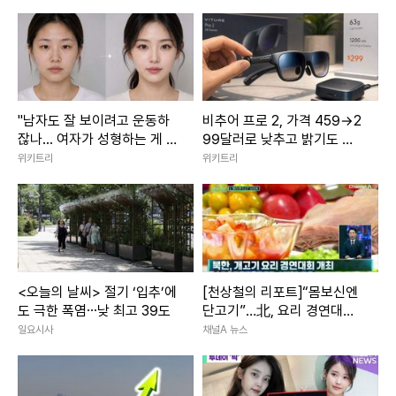
"남자도 잘 보이려고 운동하
비추어 프로 2, 가격 459→2
잖나... 여자가 성형하는 게 대
99달러로 낮추고 밝기도 올
체 왜 문제냐"
렸다
위키트리
위키트리
<오늘의 날씨> 절기 ‘입추’에
[천상철의 리포트]“몸보신엔
도 극한 폭염⋯낮 최고 39도
단고기”…北, 요리 경연대회
개최
일요시사
채널A 뉴스