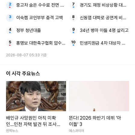
중고차 숨은 수수료 전면 공개
경기도 재정 비상상황 대한민국
이숙캠 코인부부 충격 고백
신동엽 대학로 공연계 비하 논
정부 청년대출
34년 병마 아들 4명 살리고
홍명보 대한축구협회 압수수색
민생지원금 4차 대상자 전국 확
2026-08-07 05:33 기준
이 시각 주요뉴스
배인규 사망원인 아직 미확
뜬다! 2026 하반기 데뷔 '아
인...인천 자택 발견 뒤 조사
이돌' 3
진행
원픽뉴스
에스콰이어