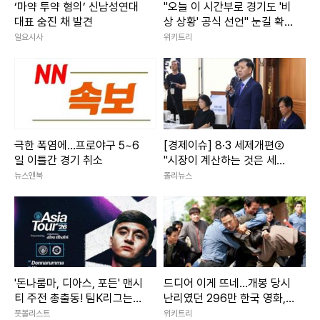
‘마약 투약 혐의’ 신남성연대
"오늘 이 시간부로 경기도 '비
대표 숨진 채 발견
상 상황' 공식 선언" 눈길 확
쏠린 추미애 발언
일요시사
위키트리
극한 폭염에…프로야구 5~6
[경제이슈] 8·3 세제개편②
일 이틀간 경기 취소
"시장이 계산하는 것은 세율
아닌 세제 수명"
뉴스앤북
폴리뉴스
'돈나룸마, 디아스, 포든' 맨시
드디어 이게 뜨네…개봉 당시
티 주전 총출동! 팀K리그는
난리였던 296만 한국 영화,
이승우·기성용 벤치 [팀K리그
디즈니+ 출격
풋볼리스트
위키트리