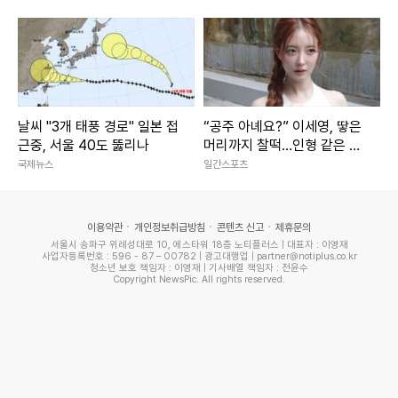
v맨시티 라인업]
날씨 "3개 태풍 경로" 일본 접
“공주 아녜요?” 이세영, 땋은
근중, 서울 40도 뚫리나
머리까지 찰떡…인형 같은 미
모 [IS하이컷]
국제뉴스
일간스포츠
이용약관
개인정보취급방침
콘텐츠 신고
제휴문의
서울시 송파구 위례성대로 10, 에스타워 18층 노티플러스 | 대표자 : 이영재
사업자등록번호 : 596 - 87 – 00782 | 광고대행업 | partner@notiplus.co.kr
청소년 보호 책임자 : 이영재 | 기사배열 책임자 : 전윤수
Copyright NewsPic. All rights reserved.