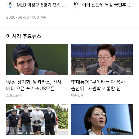
MLB 이정후 5경기 연속 안타
여야 선관위 특검 국민추천위원
2026-08-06 11:03 기준
이 시각 주요뉴스
‘부상 장기화’ 알카라스, 신시
李대통령 "쿠데타는 다 육사
내티 오픈 포기→US오픈 출
출신이…사관학교 통합 신속
전 불투명
추진"
스포츠동아
아주경제