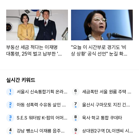
발언
부동산 세금 적다는 이재명
"오늘 이 시간부로 경기도 '비
대통령, 25억 벌고 납부한 '세
상 상황' 공식 선언" 눈길 확
금 액수' 봤더니...
쏠린 추미애 발언
실시간 키워드
서울시 신속통합기획 온라인 아카이브 부동산 정책
세금폭탄 서울 원룸 주택 보유
아동 성폭력 수유동 살인 50대의 정체
울산시 구마모토 지진 긴급 지
S.E.S 워터밤 K-팝의 어머니
육사 학교 통합 쿠데타
강남 뺑소니 이재룡 음주운전
상대원2구역 DL이앤씨 시공사