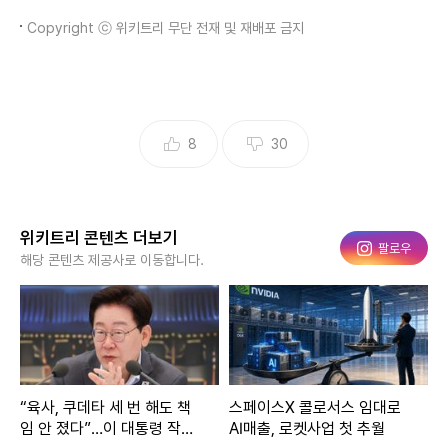
Copyright ⓒ 위키트리 무단 전재 및 재배포 금지
8
30
위키트리 콘텐츠 더보기
인스타그램
팔로우
해당 콘텐츠 제공사로 이동합니다.
“육사, 쿠데타 세 번 해도 책
스페이스X 콜로서스 임대로
임 안 졌다”…이 대통령 작심
AI매출, 로켓사업 첫 추월