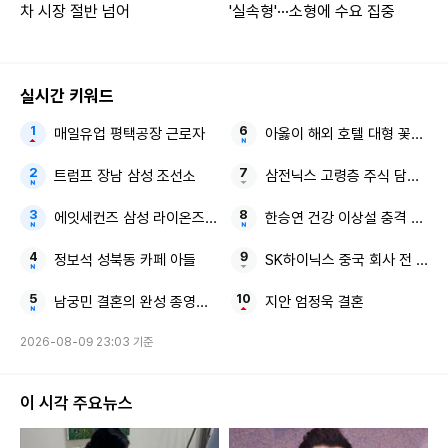
차 시장 절반 넘어
'실속형'···소형에 수요 집중
실시간 키워드
매일유업 평택공장 근로자
아옳이 해외 호텔 대형 꽃다발
트럼프 장남 삼성 조선소
삼전닉스 고령층 주식 담보 대
에잇세컨즈 삼성 라이온즈 협업 컬렉션
한승연 건강 이상설 충격 근황
정보석 성북동 카페 아들
SK하이닉스 중국 회사 전 직원
남궁민 결혼의 완성 종영소감
지안 엄정욱 결혼
2026-08-09 23:03 기준
이 시각 주요뉴스