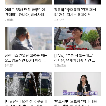
여의도 35배 면적 하루만에
장동혁 "李대통령 '결혼 페널
'잿더미'…캐나다, 비상사태
티' 개선 지시는 유체이탈 화
선포
법"
이데일리
프레시안
삼전닉스 믿었던 고령층 피눈
[TVis] “부른 적 없는데…”
물... 압도적인 60대 이상 주
김지유, 유재석 당황 시킨 철
식 담보 대출 비율
판 (런닝맨)
위키트리
일간스포츠
[내일날씨] 오전 전국 곳곳에
‘변호사♥’ 오초희 “벽과 대화