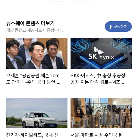
뉴스웨이 콘텐츠 더보기
페이스북
구독하기
해당 콘텐츠 제공사로 이동합니다.
오세훈 "용산공원 훼손 1cm
SK하이닉스, 中 충칭 후공정
도 안 돼"···주택 공급 방안 재
공장 지분 매각 검토···'4조원
차 반대
규모'
전기차·하이브리드, 국내 신
서울 아파트 시장 주인공 된