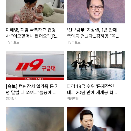
이혜영, 폐암 극복하고 겹경
‘신보람♥’ 지상렬, 1년 만에
사 “이모할머니 됐어요” [RE:
축의금 건넸다…김하영 “꼭
스타]
국수 먹게 해주세요” [RE:스
TV리포트
TV리포트
타]
[속보] 캠핑장서 일가족 등 7
파격 19금 수위 '문제작'인
명 말벌 떼 쏘여…“돌풍에 벌
데… 20년 만에 재개봉 확정
집 흔들려”
된 영화
경기일보
위키트리