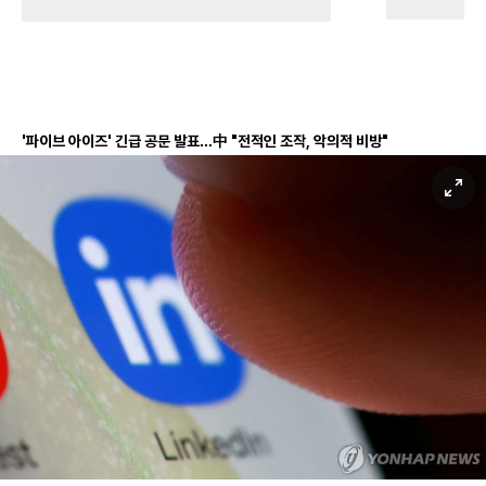
'파이브 아이즈' 긴급 공문 발표…中 "전적인 조작, 악의적 비방"