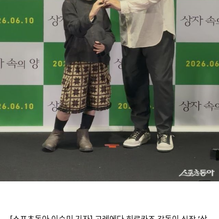
[스포츠동아 이승미 기자] 고레에다 히로카즈 감독이 신작 ‘상