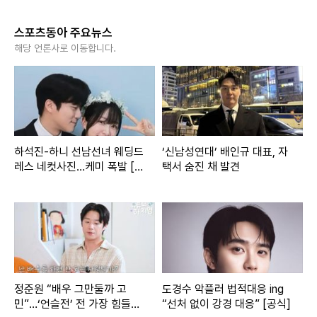
스포츠동아 주요뉴스
해당 언론사로 이동합니다.
하석진-하니 선남선녀 웨딩드
‘신남성연대’ 배인규 대표, 자
레스 네컷사진…케미 폭발 [D
택서 숨진 채 발견
A★]
정준원 “배우 그만둘까 고
도경수 악플러 법적대응 ing
민”…‘언슬전’ 전 가장 힘들었
“선처 없이 강경 대응” [공식]