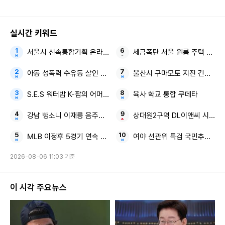
다
실시간 키워드
서울시 신속통합기획 온라인 아카이브 부동산 정책
세금폭탄 서울 원룸 주택 보유
아동 성폭력 수유동 살인 50대의 정체
울산시 구마모토 지진 긴급 지
S.E.S 워터밤 K-팝의 어머니
육사 학교 통합 쿠데타
강남 뺑소니 이재룡 음주운전
상대원2구역 DL이앤씨 시공사
MLB 이정후 5경기 연속 안타
여야 선관위 특검 국민추천위원
2026-08-06 11:03 기준
이 시각 주요뉴스