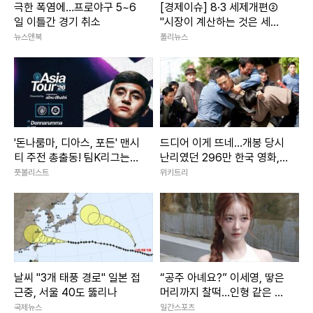
극한 폭염에…프로야구 5~6
[경제이슈] 8·3 세제개편②
일 이틀간 경기 취소
"시장이 계산하는 것은 세율
아닌 세제 수명"
뉴스앤북
폴리뉴스
'돈나룸마, 디아스, 포든' 맨시
드디어 이게 뜨네…개봉 당시
티 주전 총출동! 팀K리그는
난리였던 296만 한국 영화,
이승우·기성용 벤치 [팀K리그
디즈니+ 출격
풋볼리스트
위키트리
v맨시티 라인업]
날씨 "3개 태풍 경로" 일본 접
“공주 아녜요?” 이세영, 땋은
근중, 서울 40도 뚫리나
머리까지 찰떡…인형 같은 미
모 [IS하이컷]
국제뉴스
일간스포츠