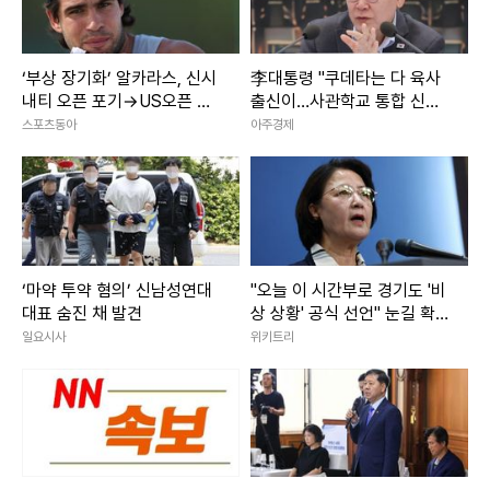
‘부상 장기화’ 알카라스, 신시
李대통령 "쿠데타는 다 육사
내티 오픈 포기→US오픈 출
출신이…사관학교 통합 신속
전 불투명
추진"
스포츠동아
아주경제
‘마약 투약 혐의’ 신남성연대
"오늘 이 시간부로 경기도 '비
대표 숨진 채 발견
상 상황' 공식 선언" 눈길 확
쏠린 추미애 발언
일요시사
위키트리