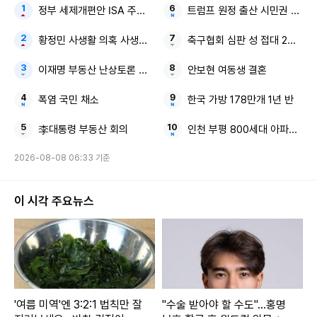
정부 세제개편안 ISA 주가누르기안
트럼프 원정 출산 시민권 제한
황정민 사생활 의혹 사생활 폭로
축구협회 심판 성 접대 2억원대
이재명 부동산 난상토론 최종 대책
안보현 여동생 결혼
폭염 국민 채소
한국 가방 178만개 1년 반
李대통령 부동산 회의
인천 부평 800세대 아파트 정
2026-08-08 06:33 기준
이 시각 주요뉴스
'여름 미역'엔 3:2:1 법칙만 잘
"수술 받아야 할 수도"...홍명