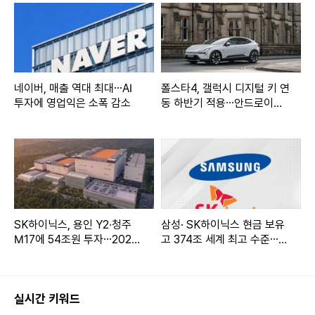
네이버, 매출 역대 최대⋯AI
폴스타4, 갤럭시 디지털 키 연
투자에 영업익은 소폭 감소
동 하반기 적용⋯안드로이드
오토도 지원 예정
SK하이닉스, 용인 Y2∙청주
삼성· SK하이닉스 현금 보유
M17에 54조원 투자⋯2028
고 374조 세계 최고 수준⋯
년 첫 클린룸 오픈
주주들 ‘배당금 늘려라’ 압박
실시간 키워드