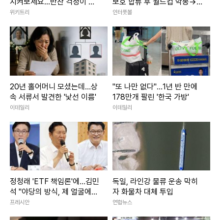
지켜보세요...반찬 걱정이 사
보호 합류 후 월드컵 악몽→
라집니다
심각한 어깨 부상! 옌스, 지독
위키트리
인터풋볼
한 불운에 빠져
20년 홀어머니 모셨는데…상
"또 나만 없다"…1년 반 만에
속 서류서 발견한 '낯선 이름'
178만개 팔린 '한국 가방'
이데일리
이데일리
정청래 'ETF 책임론'에…김민
독일, 라인강 물류 운송 막히
석 "야당의 방식, 제 얼굴에
자 화물차 대체 투입
침뱉기" 역공
프레시안
연합뉴스