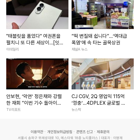
"태블릿을 품었다" 여권폰을
“떡 변질돼 쉽니다”…‘역대급
펼치니 또 다른 세상이…[잇:
폭염’에 속 타는 골목상권
써봐]
이데일리
채널A 뉴스
안보현, ‘악연’ 정은채와 강렬
CJ CGV, 2Q 영업익 115억
한 재회 “이번 기수 돌아이는
‘껑충’…4DPLEX 글로벌 확
너구나” (‘재벌형사2’)
장이 실적 끌었다
TV리포트
뉴스락
이용약관
개인정보취급방침
콘텐츠 신고
제휴문의
서울시 송파구 위례성대로 10, 에스타워 18층 노티플러스 | 대표자 : 이영재