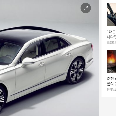
“타
니다”.
너 평
오토트
점’
춘천 
혐의 
예로
연합뉴