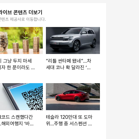
라이브 콘텐츠 더보기
콘텐츠 제공사로 이동합니다.
 그냥 두지 마세
“리틀 싼타페 됐네”…차
자 한 푼이라도 더
세대 코나 확 달라진 ‘각
법
진 얼굴’ 공개
R코드 스캔했다간
테슬라 120만대 또 도마
…해외여행지 ‘바가
위…주행 중 서스펜션 빠
기’ 주의보
진다는 신고 156건