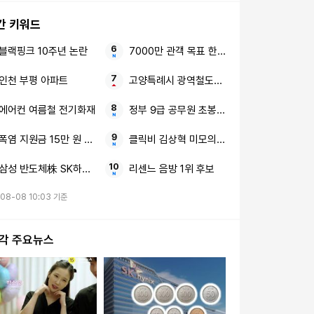
간 키워드
블랙핑크 10주년 논란
7000만 관객 목표 한국 영화
인천 부평 아파트
고양특례시 광역철도망 국회 협력
에어컨 여름철 전기화재
정부 9급 공무원 초봉 대폭 인상 유망 직업
폭염 지원금 15만 원 대상
클릭비 김상혁 미모의 CEO 신랑수업2
삼성 반도체株 SK하이닉스
리센느 음방 1위 후보
08-08 10:03 기준
시각 주요뉴스