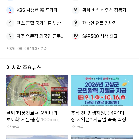
KBS 시청률 韓 드라마
황희 버스 하우스 장동혁
옌스 혼혈 국가대표 부상
한승연 팬들 장난감
제주 양돈장 외국인 근로자 질식해 숨져
S&P500 사상 최고
2026-08-08 19:33 기준
이 시각 주요뉴스
날씨 '태풍경로→ 오키나와
추석 전 '민생지원금 4차' 대
초토화' 서울·충청 100mm이
상 지역은? 지급일 속속 확정
상 소나기 주말날씨
국제뉴스
국제뉴스