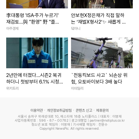
李대통령 'ISA·주가 누르기'
안보현X정은채가 직접 말하
재검토…與 "환영" 野 "졸속
는 ‘재벌X형사2’✨ 새롭게 돌
국정"
아온 두 사람의 이야기｜재벌
아주경제
덬마니
X형사2
2년만에 터졌다…시즌2 복귀
`전동킥보드 사고` 뇌손상 위
하더니 첫방부터 6.1% 시청
험, 오토바이보다 3배 높다
률 찍은 한국 드라마
위키트리
이데일리
이용약관
개인정보취급방침
콘텐츠 신고
제휴문의
서울시 송파구 위례성대로 10, 에스타워 18층 노티플러스 | 대표자 : 이영재
사업자등록번호 : 596 - 87 – 00782 | 광고대행업 | partner@notiplus.co.kr
청소년 보호 책임자 : 이영재 | 기사배열 책임자 : 전윤수
Copyright NewsPic. All rights reserved.