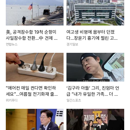
美, 공격잠수함 19척 순항미
여고생 비명에 몸부터 던졌
사일잠수함 전환…中 견제 강
다…장윤기 흉기에 찔린 고교
화
생 ‘의상자’ 인정
연합뉴스
경기일보
“에어컨 매일 켠다면 확인하
‘김구라 아들’ 그리, 친엄마 언
세요”…여름철 전기화재 줄이
급 “내가 유일한 가족… 더 챙
는 점검법
기려고”
위키푸디
일간스포츠