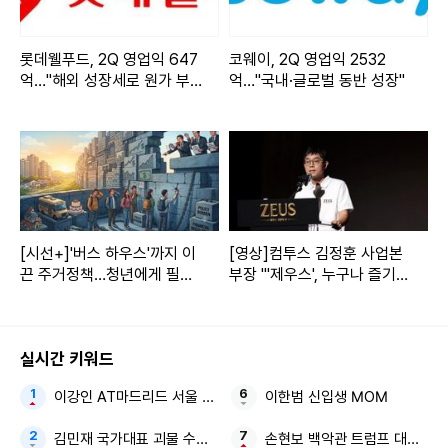
롯데웰푸드, 2Q 영업익 647
코웨이, 2Q 영업익 2532
억…"해외 성장세로 원가 부
억…"국내·글로벌 동반 성장"
담 방어"
[시선+]'버스 하우스'까지 이
[영상]컴투스 김정훈 사업본
끈 주거정책…청년에게 필요
부장 "'제우스', 누구나 즐기는
한 것은 희생이 아니다
MMORPG 지향"
실시간 키워드
이강인 AT마드리드 서울 3대
이한범 신입생 MOM
김민재 국가대표 괴물 수비수 남아공전 졸전
손현보 백악관 트럼프 대통령