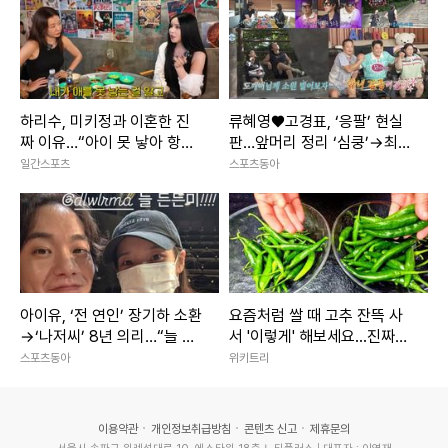
하리수, 미키정과 이혼한 진
류혜영♥고경표, ‘응팔’ 현실
짜 이유…“아이 못 낳아 항상
판…앞머리 정리 ‘심쿵’→최고
미안했다”
7.8% (나혼산)
일간스포츠
스포츠동아
아이유, ‘전 연인’ 장기하 소환
요즘처럼 쌀 때 고추 잔뜩 사
→‘나저씨’ 8년 의리…“늘 든
서 '이렇게' 해보세요...진짜
든” [SD톡톡]
'밥도둑'이라 인정합니다
스포츠동아
위키트리
이용약관
개인정보취급방침
콘텐츠 신고
제휴문의