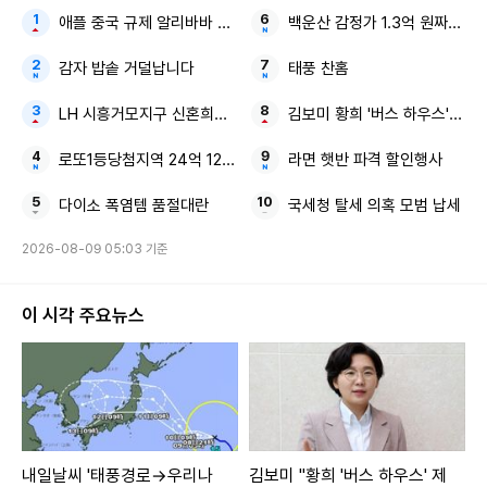
애플 중국 규제 알리바바 큐원
백운산 감정가 1.3억 원짜리 깜
감자 밥솥 거덜납니다
태풍 찬홈
LH 시흥거모지구 신혼희망타운
김보미 황희 '버스 하우스' 국힘
로또1등당첨지역 24억 1236회
라면 햇반 파격 할인행사
다이소 폭염템 품절대란
국세청 탈세 의혹 모범 납세
2026-08-09 05:03 기준
이 시각 주요뉴스
내일날씨 '태풍경로→우리나
김보미 "황희 '버스 하우스' 제