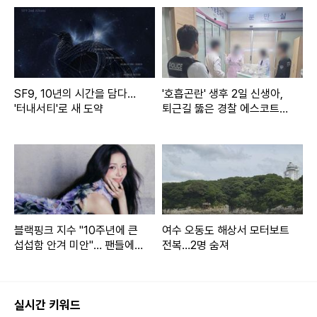
SF9, 10년의 시간을 담다…
'호흡곤란' 생후 2일 신생아,
'터내서티'로 새 도약
퇴근길 뚫은 경찰 에스코트로
생명 구해
블랙핑크 지수 "10주년에 큰
여수 오동도 해상서 모터보트
섭섭함 안겨 미안"… 팬들에
전복…2명 숨져
사과
실시간 키워드