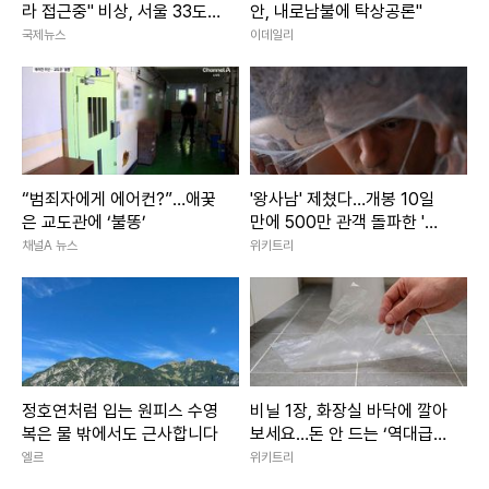
라 접근중" 비상, 서울 33도
안, 내로남불에 탁상공론"
폭염
국제뉴스
이데일리
“범죄자에게 에어컨?”…애꿎
'왕사남' 제쳤다…개봉 10일
은 교도관에 ‘불똥’
만에 500만 관객 돌파한 '대
작 영화'
채널A 뉴스
위키트리
정호연처럼 입는 원피스 수영
비닐 1장, 화장실 바닥에 깔아
복은 물 밖에서도 근사합니다
보세요…돈 안 드는 ‘역대급
꼼수’ 발견
엘르
위키트리