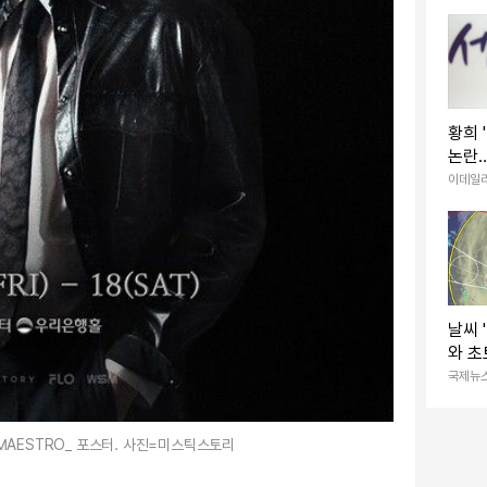
황희 
논란…
하는 
이데일
날씨 
와 초
0m
국제뉴
씨
 MAESTRO_ 포스터. 사진=미스틱스토리