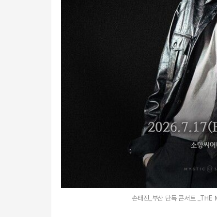
손태진_부산 단독 콘서트 _THE