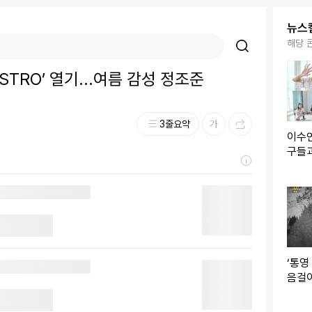
뉴스
해당 
STRO’ 열기...여름 감성 정조준
3줄요약
이수연
구들
‘통영
음걸이
복원 
이 알