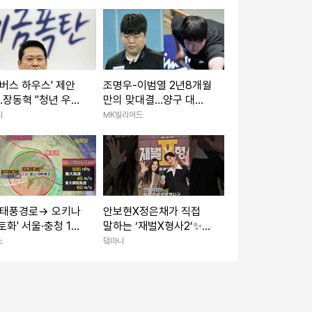
어”
'버스 하우스' 제안
조명우-이범열 2년8개월
장동혁 "청년 우롱
만의 맞대결…양구 대한
정책"
당구연맹회장배 男4강서
리
MK빌리어드
격돌
'태풍경로→ 오키나
안보현X정은채가 직접
토화' 서울·충청 10
말하는 ‘재벌X형사2’✨
m이상 소나기 주말날
새롭게 돌아온 두 사람의
스
덬마니
이야기｜재벌X형사2