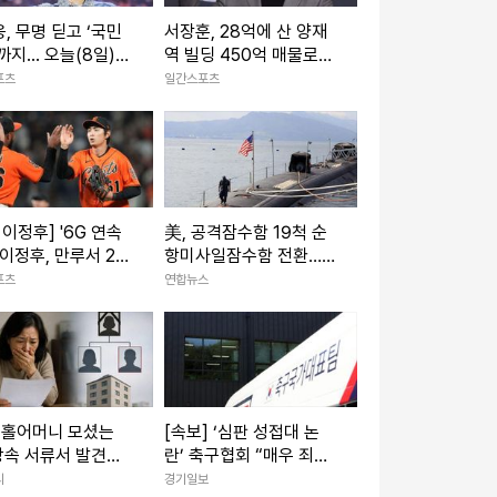
, 무명 딛고 ‘국민
서장훈, 28억에 산 양재
까지... 오늘(8일)
역 빌딩 450억 매물로…
10주년
26년만 시장에
포츠
일간스포츠
 이정후] '6G 연속
美, 공격잠수함 19척 순
 이정후, 만루서 2타
항미사일잠수함 전환…
승타 작렬
中 견제 강화
포츠
연합뉴스
 홀어머니 모셨는
[속보] ‘심판 성접대 논
상속 서류서 발견한
란’ 축구협회 “매우 죄송,
 이름'
현재는 그런 행위 절대 없
리
경기일보