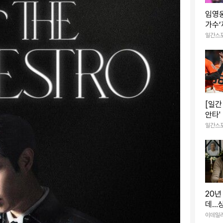
임영웅
가수’
데뷔 
일간스
[일간
안타'
점 결
일간스
20년
데…
'낯선
이데일