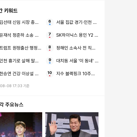
간 키워드
김선태 신임 시장 충주시청
서울 집값 경기·인천 외곽으로
유재석 정준하 소송 선언
SK하이닉스 용인 Y2 청주 M17
트럼프 원정출산 행정명령
정해인 소속사 전 직원 패딩 선물
인천 흉기로 살해 말다툼 중
대치동 서울 '이 동네' 의대 50명 보낸
한승연 건강 이상설 충격 근황
지수 블랙핑크 10주년 논란
08-08 17:33 기준
시각 주요뉴스