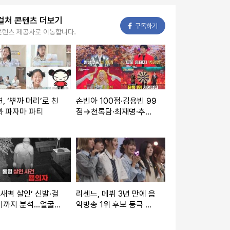
컬처 콘텐츠 더보기
페이스북
구독하기
콘텐츠 제공사로 이동합니다.
, ‘뿌까 머리’로 친
손빈아 100점·김용빈 99
과 파자마 파티
점→천록담·최재명·추혁
진, 챕터3 첫 황금별 확보
('금타는 금요일')
 새벽 살인’ 신발·걸
리센느, 데뷔 3년 만에 음
까지 분석...얼굴
악방송 1위 후보 등극 비
결과 첫 공개('그것
하인드 공개 ('전지적 참
고 싶다')
견 시점')