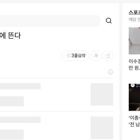
스포
해당 
에 뜬다
3줄요약
이수경
만 
제작진
‘이종
‘전 
환…