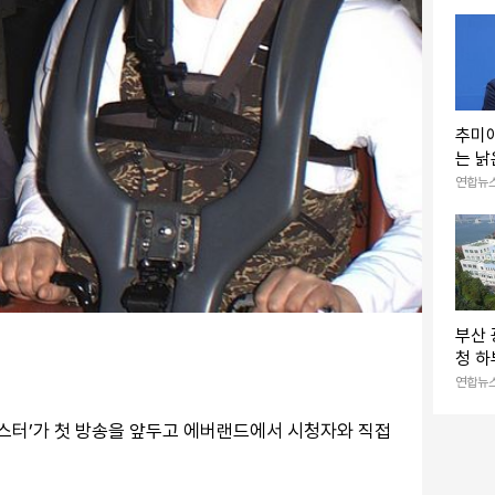
추미
는 낡
치공방
연합뉴
부산 
청 
차난
연합뉴
코스터’가 첫 방송을 앞두고 에버랜드에서 시청자와 직접