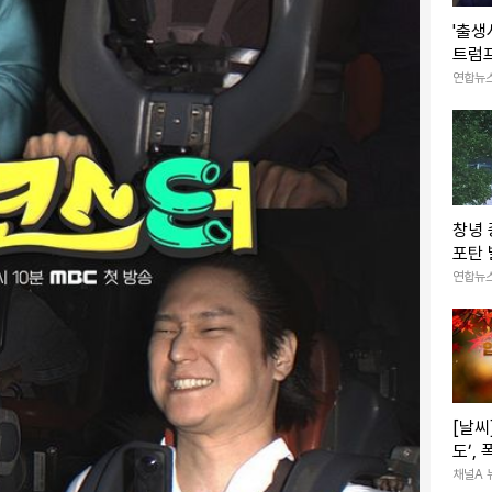
'출생
트럼프
정명령
연합뉴
창녕
포탄 
력없는
연합뉴
[날씨
도’,
다소
채널A 