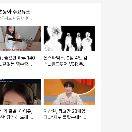
츠동아 주요뉴스
언론사로 이동합니다.
, 술값만 하루 140
몬스타엑스, 9월 4일 컴
원…끝없는 영수증에
백…월드투어 VCR 복선
 ‘깜짝’
회수하나
석과 결별’ 아이유,
이찬원, 광고만 23개였
남친’ 장기하 노래 소
다…“저도 몰랐는데” 팬
웃픈 타이밍
한마디에 깜짝