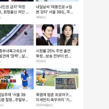
시민권 금지' 막힌
내일날씨 '태풍진로→일
, 원정출산 차단 행
본 강타' 서울 39도, 주말
 서명(종합)
엔 비소식
스
국제뉴스
 중부내륙고속도서
시청률 25% 주연 출연
발견에 '깜짝'…살상
확정…방송 전부터 반응
 모의탄(종합)
터진 '700만 뷰 웹툰' 원
스
위키트리
작 드라마
]입추에 ‘서울 39
폭염에 멈춘 프로야구…
 폭염 절정…주말부터
미세먼지·폭우까지 '기후
 누그러져
위기 리그' 현실됐다
뉴스
코리아이글뉴스