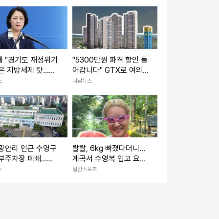
애 "경기도 재정위기
"5300만원 파격 할인 들
은 지방세제 탓…정
어갑니다" GTX로 여의
 말아야"
도까지 20분 경기도 '이
스
나남뉴스
아파트' 전망
광안리 인근 수영구
랄랄, 6kg 빠졌다더니…
하부주차장 폐쇄…주
계곡서 수영복 입고 요염
 우려
포즈 [IS하이컷]
스
일간스포츠