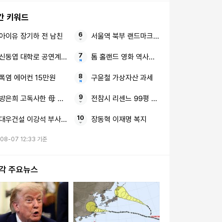
간 키워드
아이유 장기하 전 남친
서울역 북부 랜드마크 주거지 서계동 역세권 
신동엽 대학로 공연계 비하 논란
톰 홀랜드 영화 역사상 글로벌 오프닝
폭염 에어컨 15만원
구윤철 가상자산 과세
방은희 고독사한 母 눈물
전참시 리센느 99평 새 숙소
대우건설 이강석 부사장 김보현 대표
장동혁 이재명 복지
08-07 12:33 기준
시각 주요뉴스