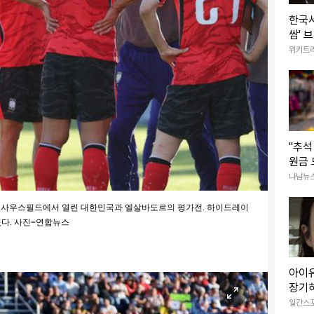
한국서
쌈' 
전해진
위키트
"추석
원금 
원 금
나남뉴
대 사우스필드에서 열린 대한민국과 엘살바도르의 평가전. 하이드레이
있다. 사진=연합뉴스
아이유
장기
“이 
일간스