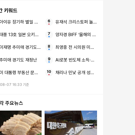
간 키워드
아이유 장기하 별일 없이 산다
유재석 크리스토퍼 놀란 정준하
태풍 13호 일본 오키나와
양자경 BIFF ‘올해의 亞영화인상’ 부산 방문
이재명 추미애 경기도 재정 비상
최영중 전 시의원 미성년 성범죄 구속 송치
추미애 경기도 재정난
AI로봇 반도체 소득·법인세 특례
이 대통령 부동산 문제 축구 협회
채리나 민낯 공개 성형괴물
08-07 16:33 기준
시각 주요뉴스