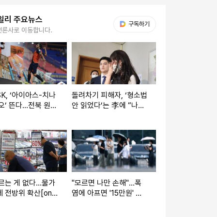
일리 주요뉴스
다음 My뉴스
구독하기
언론사로 이동합니다.
이아스-치나
돌려차기 피해자, ‘형소법
오’ 뜬다…전북 원정
안 읽었다’는 李에 “나도
G 무패 도전
읽었는데” 분통
르는 게 없다…물가
"모르면 나만 손해"…폭
 전방위 확산[only
염에 아프면 '15만원' 받
일리]
는다