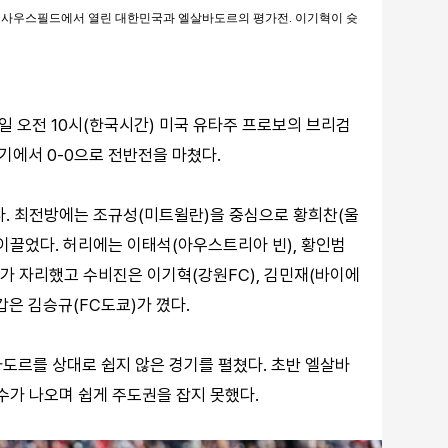
대 사우스필드에서 열린 대한민국과 엘살바도르의 평가전. 이기혁이 슛
일 오전 10시(한국시간) 미국 유타주 프로보의 브리검
에서 0-0으로 전반전을 마쳤다.
다. 최전방에는 조규성(미트윌란)을 중심으로 황희찬(울
 이끌었다. 허리에는 이태석(아우스트리아 빈), 황인범
)가 자리했고 수비진은 이기혁(강원FC), 김민재(바이에
갑은 김승규(FC도쿄)가 꼈다.
살바도르를 상대로 쉽지 않은 경기를 펼쳤다. 초반 엘살바
수가 나오며 쉽게 주도권을 잡지 못했다.