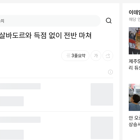
이데
해당 
 엘살바도르와 득점 없이 전반 마쳐
3줄요약
제주SK, ‘아
리 듀
서 7
안 오
상승세
이데