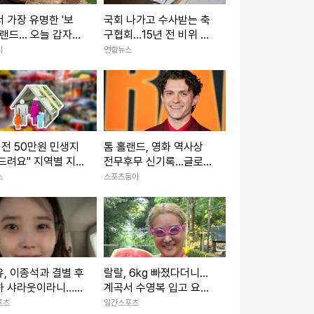
 가장 유명한 '보
국회 나가고 수사받는 축
브랜드... 오늘 갑자기
구협회…15년 전 비위 의
 안 좋은 소식
혹까지 '파묘'
리
연합뉴스
 전 50만원 민생지
톰 홀랜드, 영화 역사상
드려요" 지역별 지
전무후무 신기록…글로벌
액·지급일 언제?
오프닝 톱4 모두 싹쓸이
스
스포츠동아
, 이종석과 결별 후
랄랄, 6kg 빠졌다더니…
하 샤라웃이라니…
계곡서 수영복 입고 요염
언니 쿨하네”
포즈 [IS하이컷]
포츠
일간스포츠