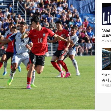
"AI
크드인
이데일
“코스
증시 
전망 
위키트