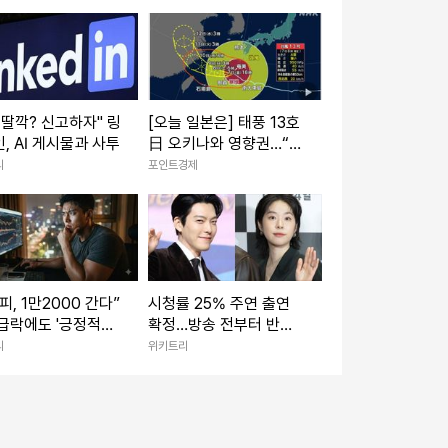
로 딸깍? 신고하자" 링
[오늘 일본은] 태풍 13호
, AI 게시물과 사투
日 오키나와 영향권…“주
택 무너질 강풍” 최대 20
리
포인트경제
0㎜ 폭우
피, 1만2000 간다”
시청률 25% 주연 출연
급락에도 '긍정적인'
확정…방송 전부터 반응
나온 이유
터진 '700만 뷰 웹툰' 원
리
위키트리
작 드라마