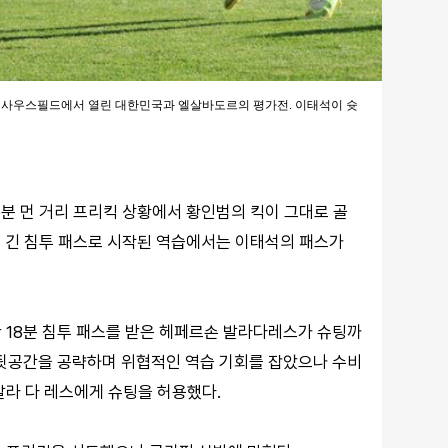
대 사우스필드에서 열린 대한민국과 엘살바도르의 평가전. 이태석이 슛
6분 먼 거리 프리킥 상황에서 황인범의 킥이 그대로 골
의 긴 침투 패스로 시작된 역습에서는 이태석의 패스가
 18분 침투 패스를 받은 헤페르손 발라다레스가 슈팅까
 뒷공간을 공략하며 위협적인 역습 기회를 잡았으나 수비
발라 다 레스에게 슈팅을 허용했다.