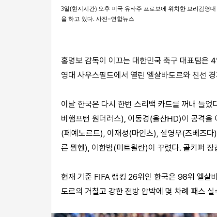
3일(현지시간) 오후 미국 유타주 프로보에 위치한 브리검영
을 하고 있다. 사진=연합뉴스
홍명보 감독이 이끄는 대한민국 축구 대표팀은 4
영대 사우스필드에서 열린 엘살바도르와 친선 경기
이날 한국은 다시 한번 스리백 카드를 꺼내 들었
버햄프턴 원더러스), 이동경(울산HD)이 공격을
(페예노르트), 이재성(마인츠), 설영우(즈베즈다
른 뮌헨), 이한범(미트윌란)이 꾸렸다. 골키퍼 장
현재 기준 FIFA 랭킹 26위인 한국은 98위 엘
도르의 거칠고 강한 전방 압박에 몇 차례 패스 실