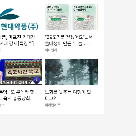
논란
품, 미프진 기대감
"39도? 못 걷겠어요"…서
3%대 강세[특징주]
울대생이 만든 '그늘 네
비'가 살렸다
리
이데일리
통령 “또 쿠데타 할
노화를 늦추는 여행이 있
”…육사 총동창회
다고?
적 보복”
뉴스
마리끌레르