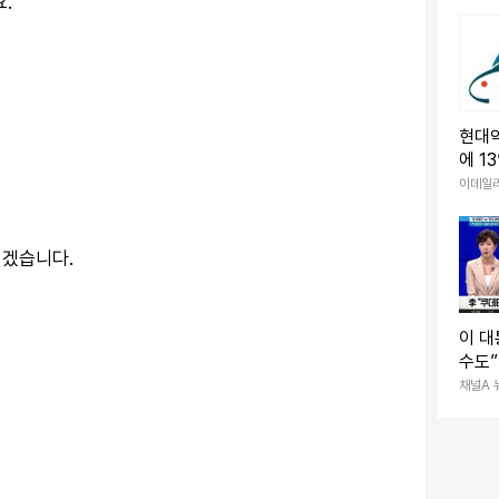
.
현대약
에 1
이데일
렵겠습니다.
이 대
수도
“정치
채널A 