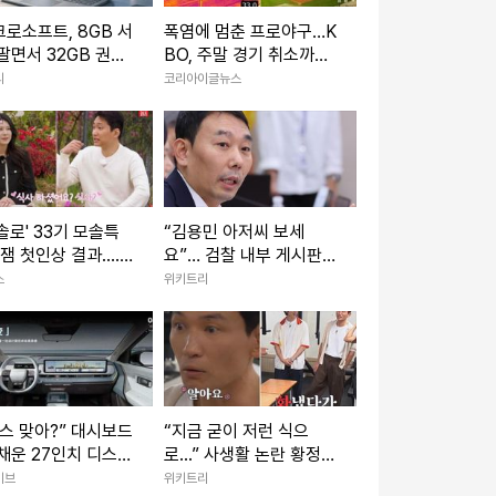
로소프트, 8GB 서
폭염에 멈춘 프로야구…K
팔면서 32GB 권장
BO, 주말 경기 취소까지
검토
리
코리아이글뉴스
솔로' 33기 모솔특
“김용민 아저씨 보세
꿀잼 첫인상 결과....
요”… 검찰 내부 게시판이
남 정체
난리 난 이유
스
위키트리
스 맞아?” 대시보드
“지금 굳이 저런 식으
채운 27인치 디스플
로...” 사생활 논란 황정민
 ‘시선 집중’
이 곧 출연할 예능 예고편
이브
위키트리