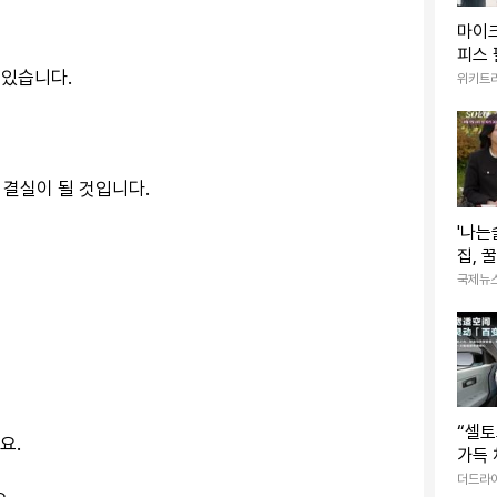
마이크
피스 
 있습니다.
삭제
위키트
 결실이 될 것입니다.
'나는
집, 
몰표
국제뉴
“셀토
요.
가득 
레이에
더드라