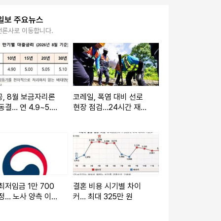
일보 주요뉴스
언론사로 이동합니다.
, 8월 보금자리론
코레일, 폭염 대비 선로
동결… 연 4.9~5.
현장 점검…24시간 재해
대책본부 가동
최저임금 1만 700
결혼 비용 시기별 차이
정… 노사 양측 이의
커… 최대 325만 원
‘기각’