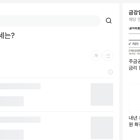
금강
해당 
세는?
주금공
금리 
2%
내년 
원 확
제기 