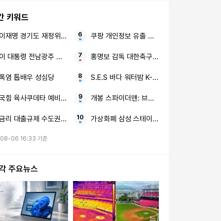
간 키워드
이재명 경기도 재정위기 북한 13.5km 앞
쿠팡 개인정보 유출 손해배상
이 대통령 전남광주 독자적 대학입시제도 습관성 말 바꾸기
홍명보 감독 대한축구협회 선임 의혹
폭염 톱배우 성심당
S.E.S 바다 워터밤 K-팝의 어머니
국힘 육사쿠데타 예비 쿠데타세력
개봉 스파이더맨: 브랜드 뉴 데이
금리 대출규제 수도권 분양시장
가상화폐 삼성 스테이블코인
08-06 16:33 기준
시각 주요뉴스