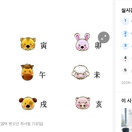
실시
2026-
이 
(음력 병오년 계사월 기유일)