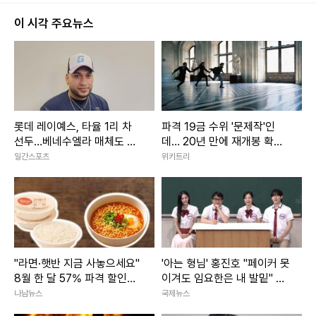
이 시각 주요뉴스
롯데 레이예스, 타율 1리 차
파격 19금 수위 '문제작'인
선두…베네수엘라 매체도 주
데… 20년 만에 재개봉 확정
목
된 영화
일간스포츠
위키트리
"라면·햇반 지금 사놓으세요"
'아는 형님' 홍진호 "페이커 못
8월 한 달 57% 파격 할인행
이겨도 임요한은 내 발밑" 폭
사 3800개 품목 마트
소
나남뉴스
국제뉴스