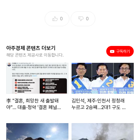
0
0
아주경제 콘텐츠 더보기
유튜브
구독하기
해당 콘텐츠 제공사로 이동합니다.
李 "결혼, 희망찬 새 출발돼
김민석, 제주·인천서 정청래
야"… 대출·청약 '결혼 페널티'
누르고 2승째…2대1 구도 완
손본다
성