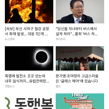
[속보] 부산 사하구 철강 공장
“당신들 자녀부터 버스에서
서 화재 발생… 대응 1단계 발
살게 하라”…황희 '버스 하우
령·진화 중
스'에 직격탄
뉴스앤북
위키트리
폭염에 발전소 곳곳 섰는데
문가영·조여정의 고급스러움
내주 일식까지…유럽전력망
은 ‘글래스 헤어’에 있습니다
'긴장'
연합뉴스
엘르