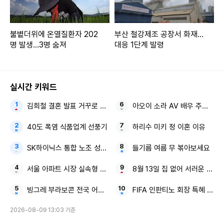
불볕더위에 온열질환자 202
부산 철강제조 공장서 화재…
명 발생…3명 숨져
대응 1단계 발령
실시간 키워드
김희철 결혼 발표 거꾸로 태극기
아오이 소라 AV 배우 주학년 
40도 폭염 식품업계 선풍기
하리수 미키 정 이혼 이유
SK하이닉스 통합 노조 성과급
들기름 여름 무 볶아보세요
서울 아파트 시장 실속형 소형
8월 13일 집 없어 서러운 사람
빙그레 부라보콘 전국 어린이 바둑대회
FIFA 인판티노 회장 특혜 의혹
2026-08-09 13:03 기준