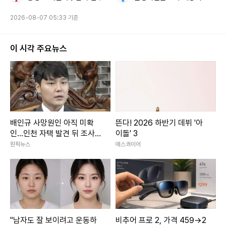
2026-08-07 05:33 기준
이 시각 주요뉴스
배인규 사망원인 아직 미확
뜬다! 2026 하반기 데뷔 '아
인...인천 자택 발견 뒤 조사
이돌' 3
진행
원픽뉴스
에스콰이어
"남자도 잘 보이려고 운동하
비추어 프로 2, 가격 459→2