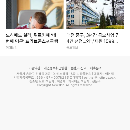
모하메드 살라, 튀르키예 ‘네
대전 중구, 3년간 공모사업 7
번째 명문’ 트라브존스포르행
4건 선정…외부재원 1099억
확보
이데일리
중도일보
이용약관
개인정보취급방침
콘텐츠 신고
제휴문의
서울시 송파구 위례성대로 10, 에스타워 18층 노티플러스 | 대표자 : 이영재
사업자등록번호 : 596 - 87 – 00782 | 광고대행업 | partner@notiplus.co.kr
청소년 보호 책임자 : 이영재 | 기사배열 책임자 : 전윤수
Copyright NewsPic. All rights reserved.