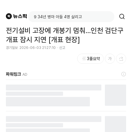
전기설비 고장에 개봉기 멈춰…인천 검단구
개표 잠시 지연 [개표 현장]
경기일보
2026-06-03 21:27:10
신고
3줄요약
파워링크
AD