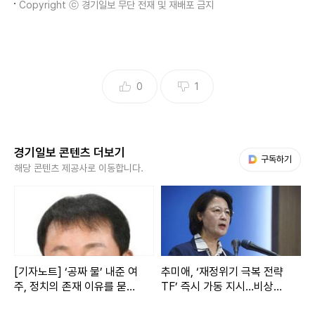
Copyright ⓒ 경기일보 무단 전재 및 재배포 금지
0
1
경기일보 콘텐츠 더보기
다음 My뉴스
구독하기
해당 콘텐츠 제공사로 이동합니다.
[기자노트] ‘공짜 물’ 내준 여
추미애, ‘재정위기 극복 전략
주, 정치의 존재 이유를 묻는
TF’ 즉시 가동 지시…비상재
다
정 대응체계 구축