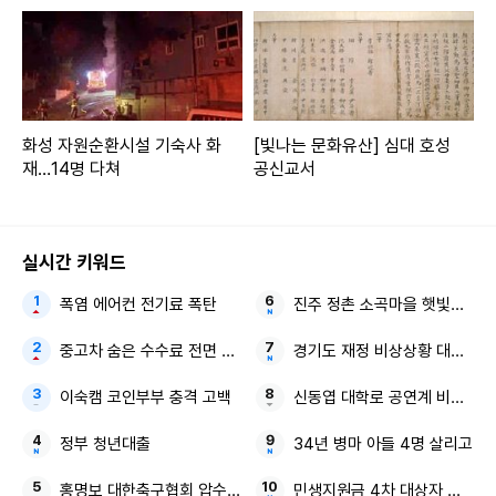
화성 자원순환시설 기숙사 화
[빛나는 문화유산] 심대 호성
재…14명 다쳐
공신교서
실시간 키워드
폭염 에어컨 전기료 폭탄
진주 정촌 소곡마을 햇빛소득마
중고차 숨은 수수료 전면 공개
경기도 재정 비상상황 대한민국
이숙캠 코인부부 충격 고백
신동엽 대학로 공연계 비하 논
정부 청년대출
34년 병마 아들 4명 살리고
홍명보 대한축구협회 압수수색
민생지원금 4차 대상자 전국 확