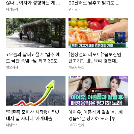
잖나... 여자가 성형하는 게 대
99달러로 낮추고 밝기도 올
체 왜 문제냐"
렸다
위키트리
위키트리
<오늘의 날씨> 절기 ‘입추’에
[천상철의 리포트]“몸보신엔
도 극한 폭염⋯낮 최고 39도
단고기”…北, 요리 경연대회
개최
일요시사
채널A 뉴스
"영끌족 줄파산 시작됐나" 빚
아이유, 이종석과 결별 후…배
내서 집 사더니 '가계대출 연
경음악은 장기하 노래 [투데
체' 최고치 전망
이픽]
나남뉴스
iMBC 연예