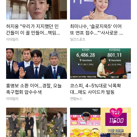
허지웅 "우리가 지지했던 인
최미나수, ‘솔로지옥5’ 이어
간들이 이 꼴 만들어…책임지
또 연프 접수…“‘사사로운 만
자"
남추구’ MC 발탁” [공식]
이데일리
일간스포츠
홍명보 소환 이어…경찰, 오늘
코스피, 4~5%대로 낙폭확
축구협회 압수수색
대…매도 사이드카 발동
이데일리
연합뉴스