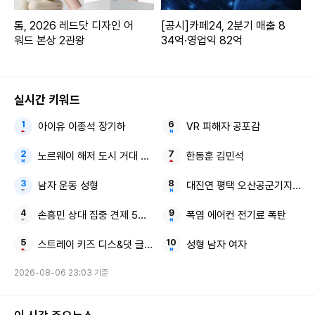
톰, 2026 레드닷 디자인 어
[공시]카페24, 2분기 매출 8
워드 본상 2관왕
34억·영업익 82억
실시간 키워드
아이유 이종석 장기하
VR 피해자 공포감
노르웨이 해저 도시 거대 로봇
한동훈 김민석
남자 운동 성형
대진연 평택 오산공군기지 구속
손흥민 상대 집중 견제 5경기 연속골 불발
폭염 에어컨 전기료 폭탄
스트레이 키즈 디스&댓 글로벌 질주
성형 남자 여자
2026-08-06 23:03 기준