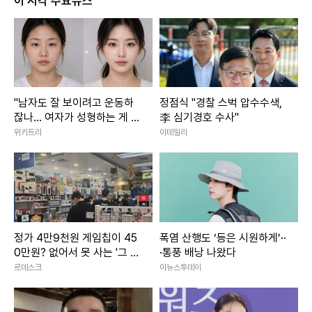
이 시각 주요뉴스
"남자도 잘 보이려고 운동하
정점식 "경찰 스벅 압수수색,
잖나... 여자가 성형하는 게 대
李 심기경호 수사"
체 왜 문제냐"
위키트리
이데일리
정가 4만9천원 게임칩이 45
폭염 산행도 ‘등은 시원하게’··
0만원? 없어서 못 사는 '그 시
·통풍 배낭 나왔다
절의 향수'
르데스크
이뉴스투데이