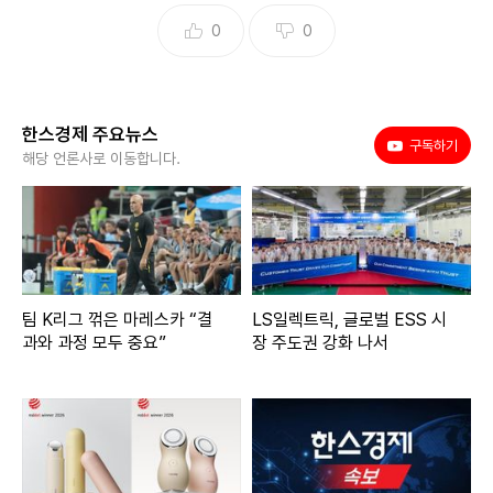
0
0
한스경제 주요뉴스
유튜브
구독하기
해당 언론사로 이동합니다.
팀 K리그 꺾은 마레스카 “결
LS일렉트릭, 글로벌 ESS 시
과와 과정 모두 중요”
장 주도권 강화 나서