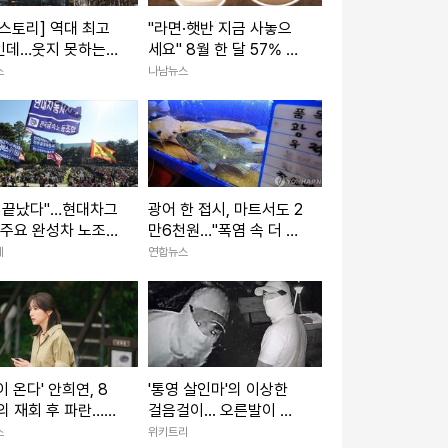
스토리] 역대 최고
"라면·햇반 지금 사놓으
인데…웃지 못하는
세요" 8월 한 달 57% 파
·운용사
격 할인행사 3800개 품
스
나남뉴스
목 마트
가 끝났다"…현대차그
광어 한 접시, 마트서도 2
 주요 완성차 노조
만6천원…"폭염 속 더 오
' 재개
른다"
제
연합뉴스
이 온다' 안희연, 8
'통영 살인마'의 이상한
의 재회 후 파란…
걸음걸이... 오른발이 평
진X윤하빈 독대
발 (신고금 1억)
스
위키트리