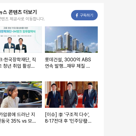
뉴스 콘텐츠 더보기
페이스북
구독하기
콘텐츠 제공사로 이동합니다.
크·한국장학재단, 직
롯데건설, 3000억 ABS
 청년 취업 활성화
연속 발행…재무 체질 개
협약 체결
선 전략 본격화
가압류에 드러난 지
[이슈] 李 '구조적 다수',
동국 35% vs 모녀
8·17전대 후 '민주당發
4.4%
정계개편' 예고? 친명계
"청년중심 외연확장" 친