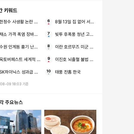
문계 "재건축 재개발"
간 키워드
한정수 사생활 논란 황정민
8월 13일 집 없어 서러운 사람들
채소 가격 폭염 장바구니 물가
빚투 후폭풍 청년 고령층
수원 인계동 흉기 난동 40대 남성
이란 호르무즈 미군 철수
옥토버페스트 세계적 맥주 축제 9월 서울서
이진호 뇌출혈 불법 도박
SK하이닉스 성과급 통합노조
태풍 찬홈 한국
08-09 18:03 기준
시각 주요뉴스