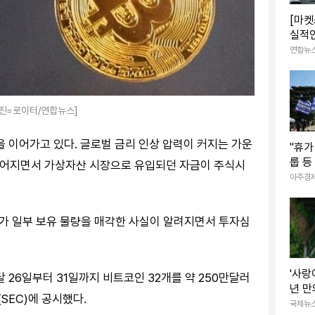
[마켓
실적
증권
연합뉴
사진=로이터/연합뉴스]
 이어가고 있다. 글로벌 금리 인상 압력이 커지는 가운
"휴
룹 등
 이어지면서 가상자산 시장으로 유입되던 자금이 주식시
'하투
아주경
가 일부 보유 물량을 매각한 사실이 알려지면서 투자심
'사랑
26일부터 31일까지 비트코인 32개를 약 250만달러
년 만
SEC)에 공시했다.
하석
국제뉴