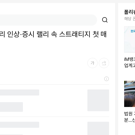
폴리
해당 
리 인상·증시 랠리 속 스트래티지 첫 매
iM뱅
업계고
업무
법원 
분…신
측 3