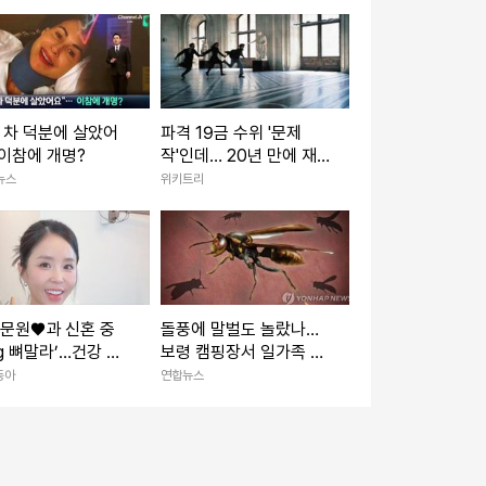
 차 덕분에 살았어
파격 19금 수위 '문제
이참에 개명?
작'인데… 20년 만에 재
개봉 확정된 영화
뉴스
위키트리
 문원♥과 신혼 중
돌풍에 말벌도 놀랐나…
kg 뼈말라’…건강 걱
보령 캠핑장서 일가족 등
 행사 열일
7명 벌 쏘임
동아
연합뉴스