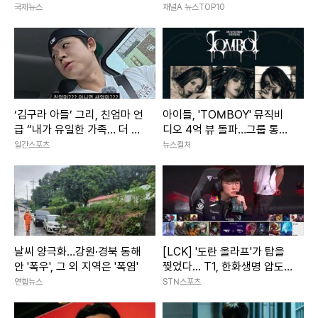
국제뉴스
채널A 뉴스TOP10
‘김구라 아들’ 그리, 친엄마 언
아이들, 'TOMBOY' 뮤직비
급 “내가 유일한 가족… 더 챙
디오 4억 뷰 돌파…그룹 통산
기려고”
세 번째
일간스포츠
뉴스컬처
날씨 양극화…강원·경북 동해
[LCK] '도란 올라프'가 탑을
안 '폭우', 그 외 지역은 '폭염'
찢었다... T1, 한화생명 압도
하고 1세트 선취
연합뉴스
STN스포츠