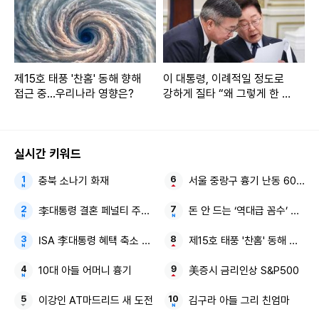
제15호 태풍 '찬홈' 동해 향해
이 대통령, 이례적일 정도로
접근 중...우리나라 영향은?
강하게 질타 “왜 그렇게 한 것
이냐”
실시간 키워드
충북 소나기 화재
서울 중랑구 흉기 난동 60대 
李대통령 결혼 페널티 주택 대출 규제 완화
돈 안 드는 ‘역대급 꼼수’ 비닐 
ISA 李대통령 혜택 축소 논란
제15호 태풍 '찬홈' 동해 우리나
10대 아들 어머니 흉기
美증시 금리인상 S&P500
이강인 AT마드리드 새 도전
김구라 아들 그리 친엄마