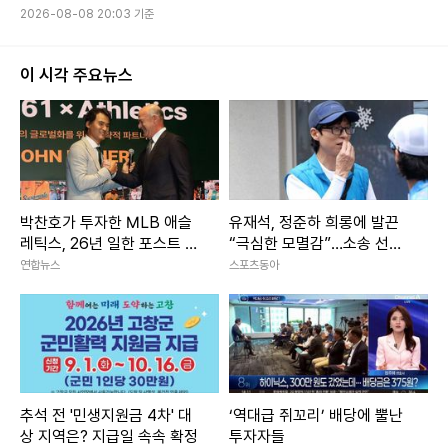
2026-08-08 20:03 기준
이 시각 주요뉴스
박찬호가 투자한 MLB 애슬
유재석, 정준하 희롱에 발끈
레틱스, 26년 일한 포스트 단
“극심한 모멸감”…소송 선언
장과 결별
(놀뭐)
연합뉴스
스포츠동아
추석 전 '민생지원금 4차' 대
‘역대급 쥐꼬리’ 배당에 뿔난
상 지역은? 지급일 속속 확정
투자자들