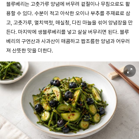
블루베리는 고춧가루 양념에 버무려 겉절이나 무침으로도 활
용할 수 있다. 수분이 적고 아삭한 오이나 부추를 주재료로 삼
고, 고춧가루, 멸치액젓, 매실청, 다진 마늘을 섞어 양념장을 만
든다. 마지막에 생블루베리를 넣고 살살 버무리면 된다. 블루
베리의 구연산과 사과산이 매콤하고 짭조름한 양념과 어우러
져 산뜻한 맛을 더한다.