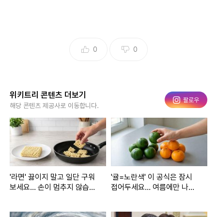
0
0
위키트리 콘텐츠 더보기
인스타그램
팔로우
해당 콘텐츠 제공사로 이동합니다.
'라면' 끓이지 말고 일단 구워
'귤=노란색' 이 공식은 잠시
보세요… 손이 멈추지 않습니
접어두세요… 여름에만 나오
다
는 '초록 귤' 정체