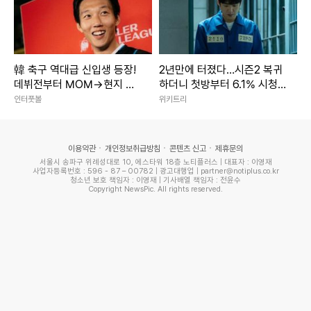
韓 축구 역대급 신입생 등장!
2년만에 터졌다…시즌2 복귀
데뷔전부터 MOM→현지 호
하더니 첫방부터 6.1% 시청
평 일색…“승리만큼이나 가장
률 찍은 한국 드라마
인터풋볼
위키트리
많은 관심을 받은 선수는 이
한범”
이용약관
개인정보취급방침
콘텐츠 신고
제휴문의
서울시 송파구 위례성대로 10, 에스타워 18층 노티플러스 | 대표자 : 이영재
사업자등록번호 : 596 - 87 – 00782 | 광고대행업 | partner@notiplus.co.kr
청소년 보호 책임자 : 이영재 | 기사배열 책임자 : 전윤수
Copyright NewsPic. All rights reserved.