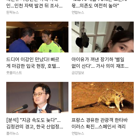
인...인천 자택 발견 뒤 조사
몫…의존도 여전히 높아"
진행
원픽뉴스
연합뉴스
드디어 이강인 만났다! 빠르
아이유가 꺼낸 장기하 '별일
게 마감한 입국 현장, 호텔에
없이 산다'... 가사 의미 재조
서 아틀레티코 선수단과 첫
명
풋볼리스트
금강일보
만남!
[분석] "지금 속도도 늦다"…
프랑스 경유한 관광객 한타바
김정관의 경고, 한국 산업정
이러스 확진…스페인서 격리
책 '속도전' 시대로 전환되나
폴리뉴스
연합뉴스