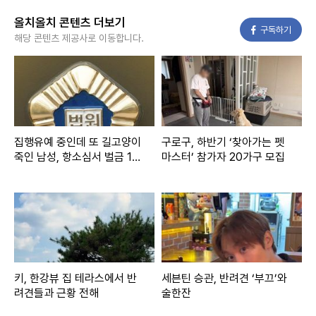
올치올치 콘텐츠 더보기
페이스북
구독하기
해당 콘텐츠 제공사로 이동합니다.
집행유예 중인데 또 길고양이
구로구, 하반기 ‘찾아가는 펫
죽인 남성, 항소심서 벌금 1천
마스터’ 참가자 20가구 모집
만원으로 감형
키, 한강뷰 집 테라스에서 반
세븐틴 승관, 반려견 ‘부끄’와
려견들과 근황 전해
술한잔