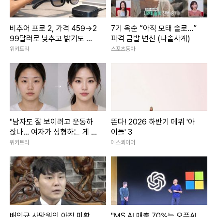
비추어 프로 2, 가격 459→2
7기 옥순 “아직 모태 솔로…”
99달러로 낮추고 밝기도 올
파격 금발 변신 (나솔사계)
렸다
위키트리
스포츠동아
"남자도 잘 보이려고 운동하
뜬다! 2026 하반기 데뷔 '아
잖나... 여자가 성형하는 게 대
이돌' 3
체 왜 문제냐"
위키트리
에스콰이어
배인규 사망원인 아직 미확
"MS AI 매출 70%는 오픈AI