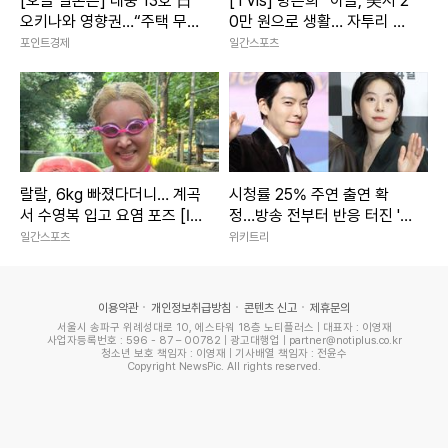
[오늘 일본은] 태풍 13호 日
[TVis] 방은희 “아들, 美서 2
오키나와 영향권…“주택 무너
0만 원으로 생활… 자투리 고
질 강풍” 최대 200㎜ 폭우
기 먹는다고” 눈물 (특종세
포인트경제
일간스포츠
상)
랄랄, 6kg 빠졌다더니… 계곡
시청률 25% 주연 출연 확
서 수영복 입고 요염 포즈 [IS
정…방송 전부터 반응 터진 '7
하이컷]
00만 뷰 웹툰' 원작 드라마
일간스포츠
위키트리
이용약관
개인정보취급방침
콘텐츠 신고
제휴문의
서울시 송파구 위례성대로 10, 에스타워 18층 노티플러스 | 대표자 : 이영재
사업자등록번호 : 596 - 87 – 00782 | 광고대행업 | partner@notiplus.co.kr
청소년 보호 책임자 : 이영재 | 기사배열 책임자 : 전윤수
Copyright NewsPic. All rights reserved.