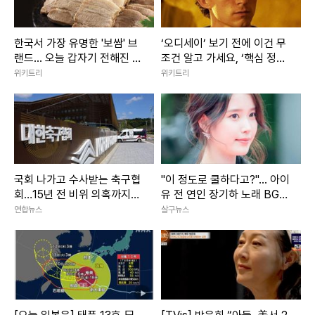
한국서 가장 유명한 '보쌈' 브
‘오디세이’ 보기 전에 이건 무
랜드... 오늘 갑자기 전해진 안
조건 알고 가세요, ‘핵심 정보’
좋은 소식
7가지 (+오디세이 쿠키 유무
위키트리
위키트리
는?)
국회 나가고 수사받는 축구협
"이 정도로 쿨하다고?"... 아이
회…15년 전 비위 의혹까지
유 전 연인 장기하 노래 BGM
'파묘'
선택해 난리 난 상황
연합뉴스
살구뉴스