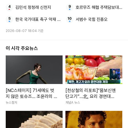
김민석 정청래 신천지
호르무즈 해협 주택담보대출 
한국 국가대표 축구 악재 응급처치
서범수 국힘 진종오
2026-08-07 18:04 기준
이 시각 주요뉴스
[NC스테이지] 71세에도 벗
[천상철의 리포트]“몸보신엔
지 않은 토슈즈… 조윤라의 시
단고기”…北, 요리 경연대회
간은 아직 현재형
개최
뉴스컬처
채널A 뉴스