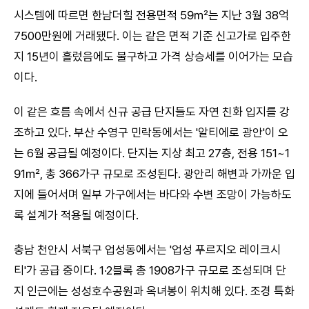
시스템에 따르면 한남더힐 전용면적 59㎡는 지난 3월 38억
7500만원에 거래됐다. 이는 같은 면적 기준 신고가로 입주한
지 15년이 흘렀음에도 불구하고 가격 상승세를 이어가는 모습
이다.
이 같은 흐름 속에서 신규 공급 단지들도 자연 친화 입지를 강
조하고 있다. 부산 수영구 민락동에서는 '알티에로 광안'이 오
는 6월 공급될 예정이다. 단지는 지상 최고 27층, 전용 151~1
91㎡, 총 366가구 규모로 조성된다. 광안리 해변과 가까운 입
지에 들어서며 일부 가구에서는 바다와 수변 조망이 가능하도
록 설계가 적용될 예정이다.
충남 천안시 서북구 업성동에서는 '업성 푸르지오 레이크시
티'가 공급 중이다. 1·2블록 총 1908가구 규모로 조성되며 단
지 인근에는 성성호수공원과 옥녀봉이 위치해 있다. 조경 특화