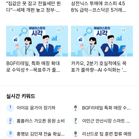
"집값은 못 잡고 전월세만 뛴
삼전닉스 투매에 코스피 4.5
다"···세제 개편 놓고 정부·서
8% 급락···코스닥은 5거래일
울시 시각차
연속 상승
BGF리테일, 특화 매장 확대
카카오, 2분기 호실적에도 목
로 수익성↑···목표주가 줄상
표가 줄하향···AI 수익화는 '시
향
간 필요'
실시간 키워드
아이유 윤가이 장기하
BGF리테일 특화 매장 수익성
홈플러스 가오픈 응원 소비
이민근 안산시장 스마트 행정
홍명보 김민재 전술 확실한 감독
리산드로 팀 훈련 합류 예정