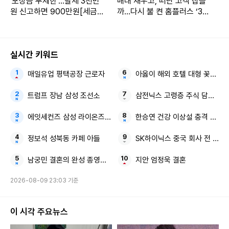
'포상금 무제한'…탈세 3천만
매대 채우고, 떠난 고객 잡을
원 신고하면 900만원[세금G
까…다시 불 켠 홈플러스 ‘3주
O]
시험대’
실시간 키워드
매일유업 평택공장 근로자
아옳이 해외 호텔 대형 꽃다발
트럼프 장남 삼성 조선소
삼전닉스 고령층 주식 담보 대
에잇세컨즈 삼성 라이온즈 협업 컬렉션
한승연 건강 이상설 충격 근황
정보석 성북동 카페 아들
SK하이닉스 중국 회사 전 직원
남궁민 결혼의 완성 종영소감
지안 엄정욱 결혼
2026-08-09 23:03 기준
이 시각 주요뉴스