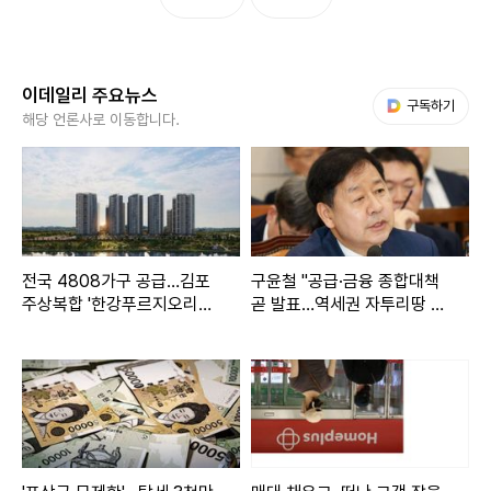
이데일리 주요뉴스
다음 My뉴스
구독하기
해당 언론사로 이동합니다.
전국 4808가구 공급…김포
구윤철 "공급·금융 종합대책
주상복합 '한강푸르지오리버
곧 발표…역세권 자투리땅 활
프론트' 청약
용"