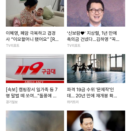
이혜영, 폐암 극복하고 겹경
‘신보람♥’ 지상렬, 1년 만에
사 “이모할머니 됐어요” [RE:
축의금 건넸다…김하영 “꼭
스타]
국수 먹게 해주세요” [RE:스
TV리포트
TV리포트
타]
[속보] 캠핑장서 일가족 등 7
파격 19금 수위 '문제작'인
명 말벌 떼 쏘여…“돌풍에 벌
데… 20년 만에 재개봉 확정
집 흔들려”
된 영화
경기일보
위키트리