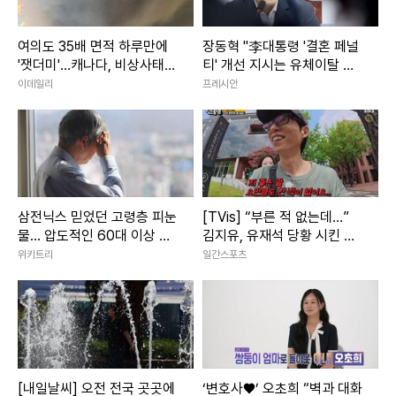
여의도 35배 면적 하루만에
장동혁 "李대통령 '결혼 페널
'잿더미'…캐나다, 비상사태
티' 개선 지시는 유체이탈 화
선포
법"
이데일리
프레시안
삼전닉스 믿었던 고령층 피눈
[TVis] “부른 적 없는데…”
물... 압도적인 60대 이상 주
김지유, 유재석 당황 시킨 철
식 담보 대출 비율
판 (런닝맨)
위키트리
일간스포츠
[내일날씨] 오전 전국 곳곳에
‘변호사♥’ 오초희 “벽과 대화