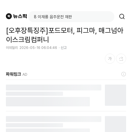
[오후장특징주]포드모터, 피그마, 매그넘아
이스크림컴퍼니
이데일리
2026-05-16 06:04:46
신고
파워링크
AD