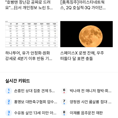
"호빵맨 장난감 공짜로 드려
[美특징주]아리스타네트웍
요"…日서 개인정보 노린 SN
스, 2Q 호실적·3Q 가이던스
S 사기 기승
기대에 주가 7% 상승
하나투어, 유가 안정화·원화
스페이스X 로켓 잔해, 우주
강세로 4분기 이후 반등 기
떠돌다 달 표면 충돌
대-하나
실시간 키워드
손흥민 상대 집중 견제 5경기 연속골 불발
박나래 전 매니저 협박·회삿돈 
홍명보 대한축구협회 압수수색
양정원 사건 룸살롱 접대 전 강
수유동 살인 13세 미만 아동 성폭력 피의자
이재룡 음주운전 재판