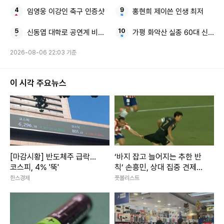
임영웅 이강인 축구 인증샷
홍현희 제이쓴 인생 최저
신동엽 대학로 공연계 비하 논란
가평 화악산 실종 60대 신고 1
2026-08-06 22:03 기준
이 시각 주요뉴스
[마감시황] 반도체주 급락…
‘바지 잡고 늘어지는 추한 반
코스피, 4% '뚝'
칙’ 손흥민, 상대 집중 견제에
5경기 연속골 불발 ‘경고 유도
한스경제
풋볼리스트
2회’