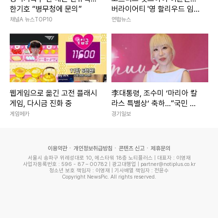
한기호 “병무청에 문의”
버라이어티 '영 할리우드 임팩
트'
채널A 뉴스TOP10
연합뉴스
웹게임으로 옮긴 고전 플래시
李대통령, 조수미 ‘마리아 칼
게임, 다시금 진화 중
라스 특별상’ 축하…“국민 모
두의 자부심”
게임메카
경기일보
이용약관
개인정보취급방침
콘텐츠 신고
제휴문의
서울시 송파구 위례성대로 10, 에스타워 18층 노티플러스 | 대표자 : 이영재
사업자등록번호 : 596 - 87 – 00782 | 광고대행업 | partner@notiplus.co.kr
청소년 보호 책임자 : 이영재 | 기사배열 책임자 : 전윤수
Copyright NewsPic. All rights reserved.