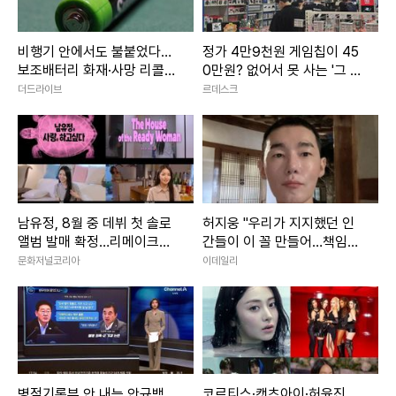
비행기 안에서도 불붙었다…
정가 4만9천원 게임칩이 45
보조배터리 화재·사망 리콜
0만원? 없어서 못 사는 '그 시
잇따라
절의 향수'
더드라이브
르데스크
남유정, 8월 중 데뷔 첫 솔로
허지웅 "우리가 지지했던 인
앨범 발매 확정…리메이크로
간들이 이 꼴 만들어…책임지
채운다
자"
문화저널코리아
이데일리
병적기록부 안 내는 안규백…
코르티스·캣츠아이·허윤진…