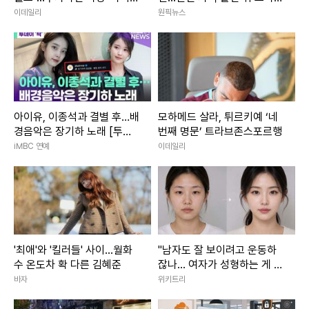
샌들러
진행
이데일리
원픽뉴스
아이유, 이종석과 결별 후…배
모하메드 살라, 튀르키예 ‘네
경음악은 장기하 노래 [투데
번째 명문’ 트라브존스포르행
이픽]
iMBC 연예
이데일리
'최애'와 '킬러들' 사이...월화
"남자도 잘 보이려고 운동하
수 온도차 확 다른 김혜준
잖나... 여자가 성형하는 게 대
체 왜 문제냐"
바자
위키트리