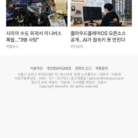
시리아 수도 외곽서 미니버스
클라우드플레어OS 오픈소스
폭발…"3명 사망"
공개…AI가 접속키 못 만진다
연합뉴스
위키트리
이용약관
개인정보취급방침
콘텐츠 신고
제휴문의
서울시 송파구 위례성대로 10, 에스타워 18층 노티플러스 | 대표자 : 이영재
사업자등록번호 : 596 - 87 – 00782 | 광고대행업 | partner@notiplus.co.kr
청소년 보호 책임자 : 이영재 | 기사배열 책임자 : 전윤수
Copyright NewsPic. All rights reserved.