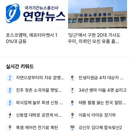
포스코엠텍, 애프터마켓서 1
'당근'에서 구한 20대 가사도
0%대 급등
우미, 의뢰인 모친 유품 훔쳐
가
실시간 키워드
자연으로부터의 자유 문명이 부른 지구의 위기
민생지원금 4차 대상자 전국 확
진주 정촌 소곡마을 햇빛소득마을
34년 병마 아들 4명 살리고
외식업체 놀부 회생 신청 尹 전 대통령 전속사진가
태풍 펄펄 끓는 한국 절망적인 
신동엽 대학로 공연계 비하 논란
이종석 아이유 장기하
폭염 에어컨 전기료 폭탄
강신우 김다혜 합숙맞선2