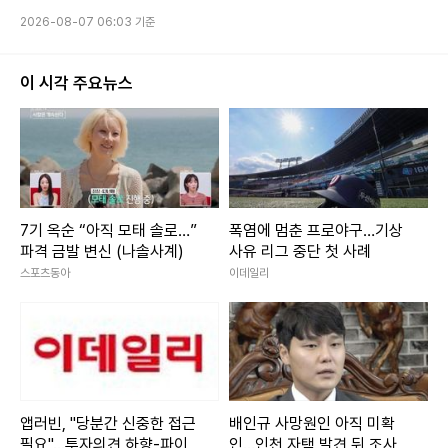
2026-08-07 06:03 기준
이 시각 주요뉴스
7기 옥순 “아직 모태 솔로…”
폭염에 멈춘 프로야구…기상
파격 금발 변신 (나솔사계)
사유 리그 중단 첫 사례
스포츠동아
이데일리
앱러빈, "당분간 신중한 접근
배인규 사망원인 아직 미확
필요"...투자의견 하향-파이퍼
인...인천 자택 발견 뒤 조사