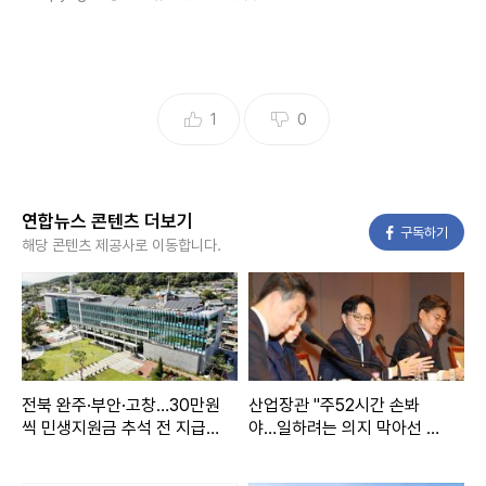
1
0
연합뉴스 콘텐츠 더보기
페이스북
구독하기
해당 콘텐츠 제공사로 이동합니다.
전북 완주·부안·고창…30만원
산업장관 "주52시간 손봐
씩 민생지원금 추석 전 지급
야…일하려는 의지 막아선 안
(종합)
돼"(종합)