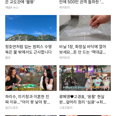
은 교도관에 ‘불똥’
만에 500만 관객 돌파한 '대
작 영화'
채널A 뉴스
위키트리
정호연처럼 입는 원피스 수영
비닐 1장, 화장실 바닥에 깔아
복은 물 밖에서도 근사합니다
보세요…돈 안 드는 ‘역대급
꼼수’ 발견
엘르
위키트리
하리수, 미키정과 이혼한 진
류혜영♥고경표, ‘응팔’ 현실
짜 이유…“아이 못 낳아 항상
판…앞머리 정리 ‘심쿵’→최고
미안했다”
7.8% (나혼산)
일간스포츠
스포츠동아