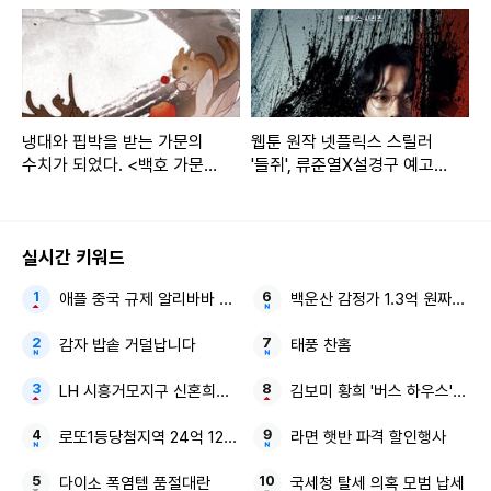
냉대와 핍박을 받는 가문의
웹툰 원작 넷플릭스 스릴러
수치가 되었다. <백호 가문의
'들쥐', 류준열X설경구 예고편
아기 솜뭉치>
공개
실시간 키워드
애플 중국 규제 알리바바 큐원
백운산 감정가 1.3억 원짜리 깜
감자 밥솥 거덜납니다
태풍 찬홈
LH 시흥거모지구 신혼희망타운
김보미 황희 '버스 하우스' 국힘
로또1등당첨지역 24억 1236회
라면 햇반 파격 할인행사
다이소 폭염템 품절대란
국세청 탈세 의혹 모범 납세