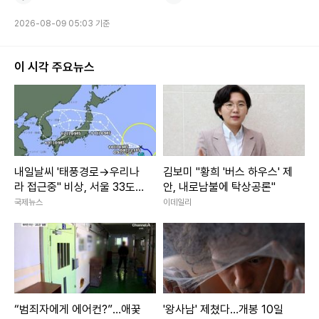
2026-08-09 05:03 기준
이 시각 주요뉴스
내일날씨 '태풍경로→우리나
김보미 "황희 '버스 하우스' 제
라 접근중" 비상, 서울 33도
안, 내로남불에 탁상공론"
폭염
국제뉴스
이데일리
“범죄자에게 에어컨?”…애꿎
'왕사남' 제쳤다…개봉 10일