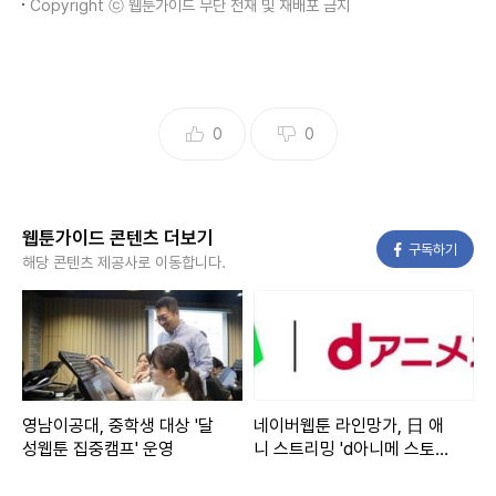
Copyright ⓒ 웹툰가이드 무단 전재 및 재배포 금지
0
0
웹툰가이드 콘텐츠 더보기
페이스북
구독하기
해당 콘텐츠 제공사로 이동합니다.
영남이공대, 중학생 대상 '달
네이버웹툰 라인망가, 日 애
성웹툰 집중캠프' 운영
니 스트리밍 'd아니메 스토어'
출시