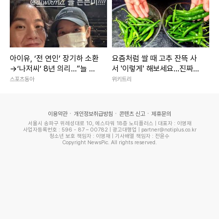
아이유, ‘전 연인’ 장기하 소환
요즘처럼 쌀 때 고추 잔뜩 사
→‘나저씨’ 8년 의리…“늘 든
서 '이렇게' 해보세요...진짜
든” [SD톡톡]
'밥도둑'이라 인정합니다
스포츠동아
위키트리
이용약관
개인정보취급방침
콘텐츠 신고
제휴문의
서울시 송파구 위례성대로 10, 에스타워 18층 노티플러스 | 대표자 : 이영재
사업자등록번호 : 596 - 87 – 00782 | 광고대행업 | partner@notiplus.co.kr
청소년 보호 책임자 : 이영재 | 기사배열 책임자 : 전윤수
Copyright NewsPic. All rights reserved.