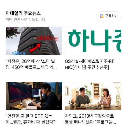
이데일리 주요뉴스
다음 My뉴스
구독하기
해당 언론사로 이동합니다.
"서장훈, 28억에 산 '꼬마 빌
GS건설·세아베스틸지주·RF
딩' 450억 매물로...세금 약 1
HIC[하나證 주간추천주]
40억"
"안전할 줄 알고 ETF 샀는
차인표, 2013년 구강암으로
데…월급, 휴가비 다 날렸다"
동생 떠나보냈다 "프로그램도