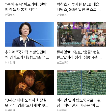
"'흑해 길목' 튀르키예, 선박
박찬호가 투자한 MLB 애슬
피격 늘자 통항 제한"
레틱스, 26년 일한 포스트 단
장과 결별
연합뉴스
연합뉴스
추미애 "국가직 소방인건비,
류혜영♥고경표, ‘응팔’ 현실
왜 경기도가 대납?…1조 넘
판…앞머리 정리 ‘심쿵’→최고
어"
7.8% (나혼산)
이데일리
스포츠동아
“3시간 내내 도저히 화장실
버리던 잎이 밥도둑으로… 된
못 가”…영화 '오디세이' 쿠키
장국에만 넣기 아까운 '이 나
영상·평점·논란 총정리
물'
위키트리
위키트리