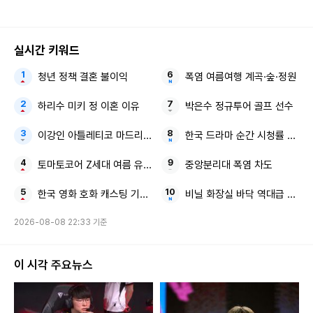
청소년 교류의 장 지속 확대”
속부터 지켜야"
실시간 키워드
청년 정책 결혼 불이익
폭염 여름여행 계곡·숲·정원
하리수 미키 정 이혼 이유
박은수 정규투어 골프 선수
이강인 아틀레티코 마드리드 감독님과 구단
한국 드라마 순간 시청률 MBC
토마토코어 Z세대 여름 유통가
중앙분리대 폭염 차도
한국 영화 호화 캐스팅 기대감
비닐 화장실 바닥 역대급 꼼수
2026-08-08 22:33 기준
이 시각 주요뉴스