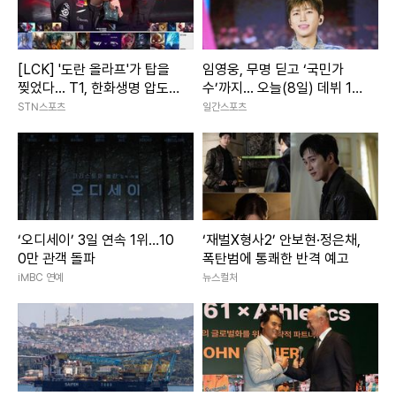
[LCK] '도란 올라프'가 탑을
임영웅, 무명 딛고 ‘국민가
찢었다... T1, 한화생명 압도
수’까지... 오늘(8일) 데뷔 10
하고 1세트 선취
주년
STN스포츠
일간스포츠
‘오디세이’ 3일 연속 1위…10
‘재벌X형사2’ 안보현·정은채,
0만 관객 돌파
폭탄범에 통쾌한 반격 예고
iMBC 연예
뉴스컬처