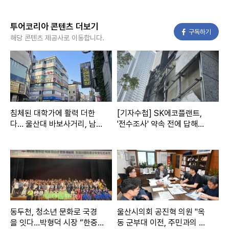
투어코리아 콘텐츠 더보기
페이스북
구독하기
해당 콘텐츠 제공사로 이동합니다.
침체된 대학가에 활력 더한
[기자수첩] SK에코플랜트,
다… 울산대 바보사거리, 남구
'전수조사' 약속 전에 답해야
최대 골목형상점가로 지정
할 것들
동두천, 청소년 문화로 국경
울산시의회 공진혁 의원 "옥
을 잇다…박형덕 시장 “한중
동 군부대 이전, 주민과의 약