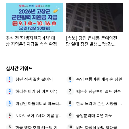
추석 전 '민생지원금 4차' 대
[속보] 당진 읍내동 문예의전
상 지역은? 지급일 속속 확정
당 일대 정전 발생… "승강기
이용 자제"
실시간 키워드
청년 정책 결혼 불이익
폭염 여름여행 계곡·숲·정원
하리수 미키 정 이혼 이유
박은수 정규투어 골프 선수
이강인 아틀레티코 마드리드 감독님과 구단
한국 드라마 순간 시청률 MBC
토마토코어 Z세대 여름 유통가
중앙분리대 폭염 차도
한국 영화 호화 캐스팅 기대감
비닐 화장실 바닥 역대급 꼼수