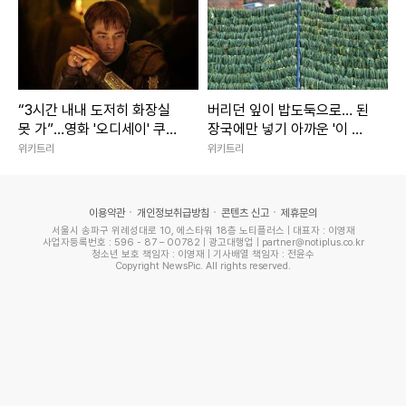
“3시간 내내 도저히 화장실
버리던 잎이 밥도둑으로… 된
못 가”…영화 '오디세이' 쿠키
장국에만 넣기 아까운 '이 나
영상·평점·논란 총정리
물'
위키트리
위키트리
이용약관
개인정보취급방침
콘텐츠 신고
제휴문의
서울시 송파구 위례성대로 10, 에스타워 18층 노티플러스 | 대표자 : 이영재
사업자등록번호 : 596 - 87 – 00782 | 광고대행업 | partner@notiplus.co.kr
청소년 보호 책임자 : 이영재 | 기사배열 책임자 : 전윤수
Copyright NewsPic. All rights reserved.