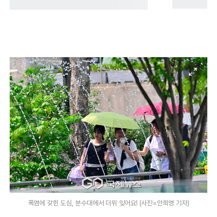
폭염에 갖힌 도심, 분수대에서 더위 잊어요! (사진=안희영 기자)