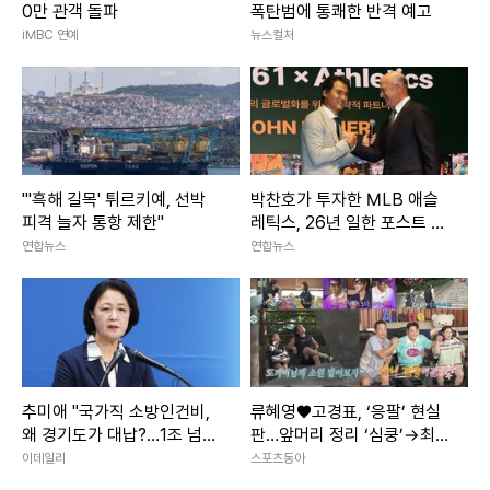
0만 관객 돌파
폭탄범에 통쾌한 반격 예고
iMBC 연예
뉴스컬처
"'흑해 길목' 튀르키예, 선박
박찬호가 투자한 MLB 애슬
피격 늘자 통항 제한"
레틱스, 26년 일한 포스트 단
장과 결별
연합뉴스
연합뉴스
추미애 "국가직 소방인건비,
류혜영♥고경표, ‘응팔’ 현실
왜 경기도가 대납?…1조 넘
판…앞머리 정리 ‘심쿵’→최고
어"
7.8% (나혼산)
이데일리
스포츠동아