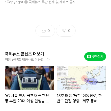
Copyright ⓒ 국제뉴스 무단 전재 및 재배포 금지
0
0
국제뉴스 콘텐츠 더보기
네이버 포스트
구독하기
해당 콘텐츠 제공사로 이동합니다.
YG 사옥 앞서 골프채 들고 난
13호 태풍 '돌핀' 이동경로, 한
동 부린 20대 여성 현행범 체
반도 간접 영향...제주 동해안
포
많은 비