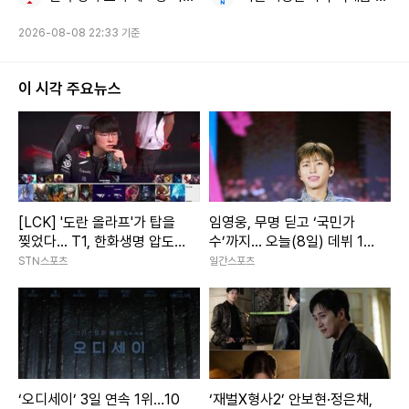
2026-08-08 22:33 기준
이 시각 주요뉴스
[LCK] '도란 올라프'가 탑을
임영웅, 무명 딛고 ‘국민가
찢었다... T1, 한화생명 압도
수’까지... 오늘(8일) 데뷔 10
하고 1세트 선취
주년
STN스포츠
일간스포츠
‘오디세이’ 3일 연속 1위…10
‘재벌X형사2’ 안보현·정은채,