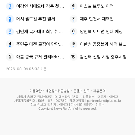
이강인 시메오네 감독 첫 인상
아스널 브루노 이적
메시 월드컵 부친 별세
제주 인천서 재역전
김민재 국가대표 최우수 선수
양민혁 토트넘 임대 예정
주민규 대전 골잡이 단단한 팀
이한범 공중볼과 헤더 브뤼헤
애플 중국 규제 알리바바 큐원
김선태 신임 시장 충주시청
2026-08-09 06:33 기준
이용약관
개인정보취급방침
콘텐츠 신고
제휴문의
서울시 송파구 위례성대로 10, 에스타워 18층 노티플러스 | 대표자 : 이영재
사업자등록번호 : 596 - 87 – 00782 | 광고대행업 | partner@notiplus.co.kr
청소년 보호 책임자 : 이영재 | 기사배열 책임자 : 전윤수
Copyright NewsPic. All rights reserved.