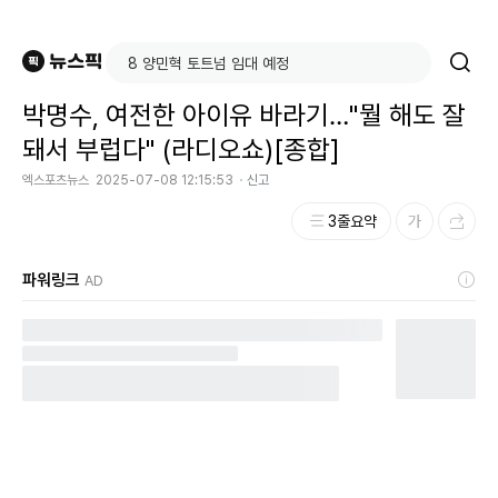
박명수, 여전한 아이유 바라기…"뭘 해도 잘
돼서 부럽다" (라디오쇼)[종합]
엑스포츠뉴스
2025-07-08 12:15:53
신고
3줄요약
파워링크
AD