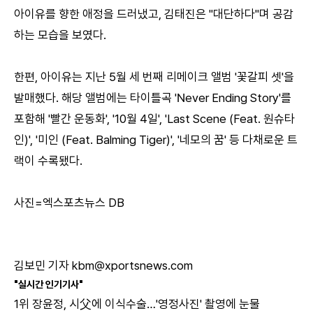
아이유를 향한 애정을 드러냈고, 김태진은 "대단하다"며 공감
하는 모습을 보였다.
한편, 아이유는 지난 5월 세 번째 리메이크 앨범 '꽃갈피 셋'을
발매했다. 해당 앨범에는 타이틀곡 'Never Ending Story'를
포함해 '빨간 운동화', '10월 4일', 'Last Scene (Feat. 원슈타
인)', '미인 (Feat. Balming Tiger)', '네모의 꿈' 등 다채로운 트
랙이 수록됐다.
사진=엑스포츠뉴스 DB
김보민 기자 kbm@xportsnews.com
"실시간 인기기사"
1위
장윤정, 시父에 이식수술…'영정사진' 촬영에 눈물