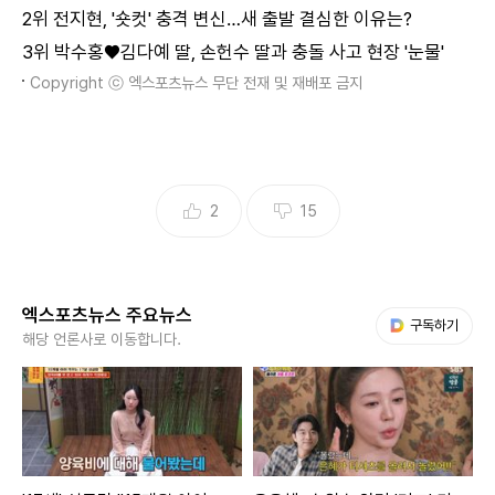
2위
전지현, '숏컷' 충격 변신…새 출발 결심한 이유는?
3위
박수홍♥김다예 딸, 손헌수 딸과 충돌 사고 현장 '눈물'
Copyright ⓒ 엑스포츠뉴스 무단 전재 및 재배포 금지
2
15
엑스포츠뉴스 주요뉴스
다음 My뉴스
구독하기
해당 언론사로 이동합니다.