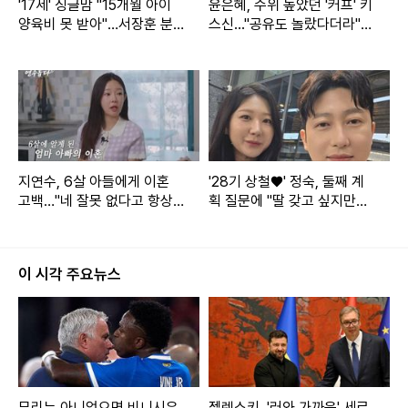
'17세' 싱글맘 "15개월 아이
윤은혜, 수위 높았던 '커프' 키
양육비 못 받아"…서장훈 분
스신..."공유도 놀랐다더라"
노 (물어보살)
(아근진)[전일야화]
지연수, 6살 아들에게 이혼
'28기 상철♥' 정숙, 둘째 계
고백…"네 잘못 없다고 항상
획 질문에 "딸 갖고 싶지만…
말해" (연수롭다)
또 아들일까 봐 겁나" [★해시
태그]
이 시각 주요뉴스
무리뉴 아니었으면 비니시우
젤렌스키, '러와 가까운' 세르