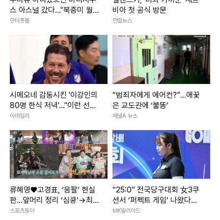
스 아스널 갔다..."북중미 월드
비아 첫 공식 방문
컵 기간 중에 걸었던 전화 한
인터풋볼
연합뉴스
통이 상황 바꿨어"
시메오네 감동시킨 '이강인의
“범죄자에게 에어컨?”…애꿎
80명 한식 저녁'..."이런 선수
은 교도관에 ‘불똥’
필요했다"
이데일리
채널A 뉴스
류혜영♥고경표, ‘응팔’ 현실
“25:0” 전국당구대회 女3쿠
판…앞머리 정리 ‘심쿵’→최고
션서 ‘퍼펙트 게임’ 나왔다…
7.8% (나혼산)
국내1위 박세정, 황령인에 완
스포츠동아
MK빌리어드