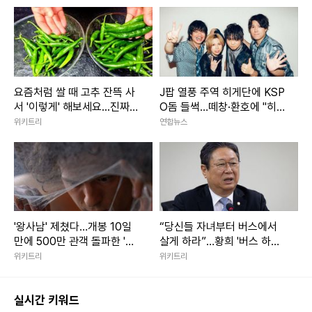
승
요즘처럼 쌀 때 고추 잔뜩 사
J팝 열풍 주역 히게단에 KSP
서 '이렇게' 해보세요...진짜
O돔 들썩…떼창·환호에 "히게
'밥도둑'이라 인정합니다
야호"
위키트리
연합뉴스
'왕사남' 제쳤다…개봉 10일
“당신들 자녀부터 버스에서
만에 500만 관객 돌파한 '대
살게 하라”…황희 '버스 하우
작 영화'
스'에 직격탄
위키트리
위키트리
실시간 키워드