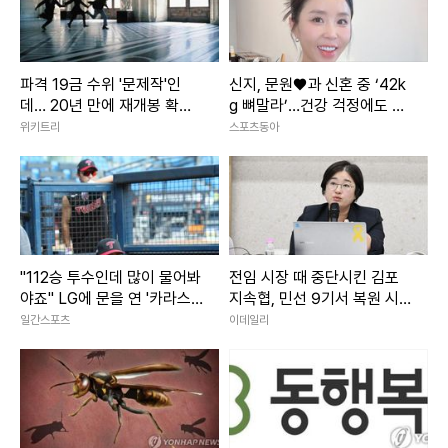
파격 19금 수위 '문제작'인
신지, 문원♥과 신혼 중 ‘42k
데… 20년 만에 재개봉 확정
g 뼈말라’…건강 걱정에도 행
된 영화
사 열일
위키트리
스포츠동아
"112승 투수인데 많이 물어봐
전임 시장 때 중단시킨 김포
야죠" LG에 문을 연 '카라스
지속협, 민선 9기서 복원 시
코 스쿨'
동
일간스포츠
이데일리