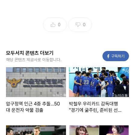
0
0
모두서치 콘텐츠 더보기
페이스북
구독하기
해당 콘텐츠 제공사로 이동합니다.
압구정역 인근 4중 추돌…50
박철우 우리카드 감독대행
대 운전자 약물 검출
"경기에 굶주린, 준비된 선수
들 기용할 것"