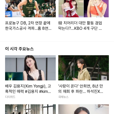
프로농구 DB, 2차 연장 끝에
韓 치어리더 대만 활동 겸업
한국가스공사 격파…홈 8연
막는다?…KBO 4개 구단 논
승 질주
의설
이 시각 주요뉴스
배우 김용지(Kim Yongji), 고
'사랑이 온다' 안희연, 8년 만
혹적인 매력 #김용지 #kimy
의 재회 후 파란… 하석진X윤
ongji #배우
하빈 독대
디티위드
국제뉴스