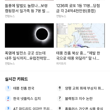
돌풍에 말벌도 놀랐나…보령
1236회 로또 1등 11명…당첨
캠핑장서 일가족 등 7명 벌 쏘
금 각 24억4천만원(종합)
임
연합뉴스
연합뉴스
폭염에 발전소 곳곳 섰는데
태풍 찬홈 북상 중... “제발 한
내주 일식까지…유럽전력망
국으로 태풍 와달라” 말 나오
'긴장'
는 이유
연합뉴스
위키트리
실시간 키워드
태풍 찬홈 한국
양평 교회 화재 부상자 화재 진
한국 넷플릭스 김치
블랙핑크 지수 논란
AT 마드리드 이강인 프리시즌 맨시티전
홈플러스 가오픈 식품 중심