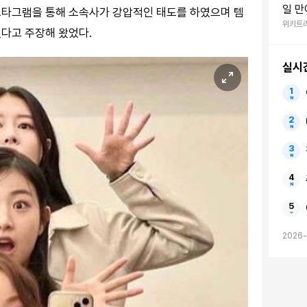
일 만
스타그램을 통해 소속사가 강압적인 태도를 하였으며 템
한 '
위키트
다고 주장해 왔었다.
실시
2026-