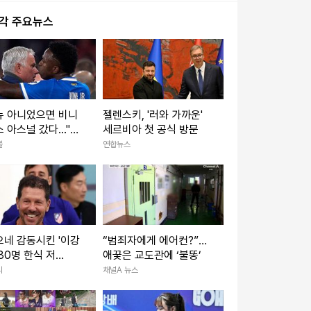
시각 주요뉴스
뉴 아니었으면 비니
젤렌스키, '러와 가까운'
 아스널 갔다..."북
세르비아 첫 공식 방문
월드컵 기간 중에 걸
볼
연합뉴스
전화 한 통이 상황
어"
네 감동시킨 '이강
“범죄자에게 에어컨?”…
80명 한식 저
애꿎은 교도관에 ‘불똥’
.."이런 선수 필요했
리
채널A 뉴스