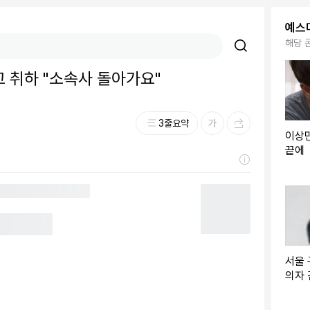
예스
해당 
고 취하 "소속사 돌아가요"
3줄요약
이상민
끝에
서울 
의자 
서 치