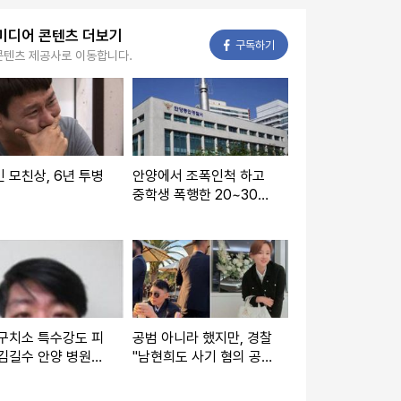
미디어 콘텐츠 더보기
페이스북
구독하기
콘텐츠 제공사로 이동합니다.
 모친상, 6년 투병
안양에서 조폭인척 하고
중학생 폭행한 20~30대
구속
구치소 특수강도 피
공범 아니라 했지만, 경찰
김길수 안양 병원에
"남현희도 사기 혐의 공
료중 도주
범으로 고소돼 입건"