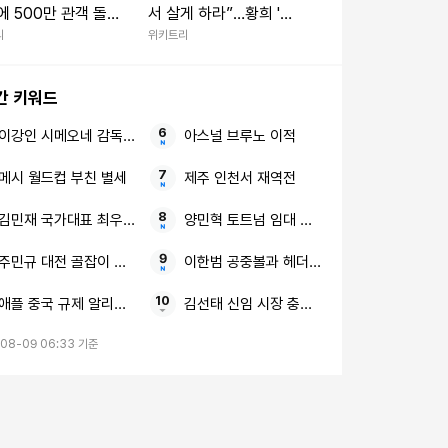
에 500만 관객 돌파
서 살게 하라”…황희 '버
대작 영화'
스 하우스'에 직격탄
리
위키트리
간 키워드
이강인 시메오네 감독 첫 인상
아스널 브루노 이적
메시 월드컵 부친 별세
제주 인천서 재역전
김민재 국가대표 최우수 선수
양민혁 토트넘 임대 예정
주민규 대전 골잡이 단단한 팀
이한범 공중볼과 헤더 브뤼헤
애플 중국 규제 알리바바 큐원
김선태 신임 시장 충주시청
08-09 06:33 기준