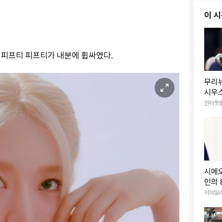
이 
 피프티 피프티가 내분에 휩싸였다.
무리
시우스
중미 
인터풋
었던 
바꿨
시메오
인의 
녁'.
이데일
다"