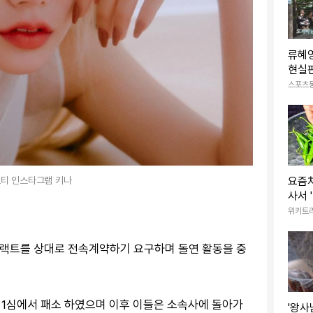
류혜영
현실판
쿵’→
스포츠
산)
티 인스타그램 키나
요즘처
사서 
진짜 
위키트
니다
트랙트를 상대로 전속계약하기 요구하며 돌연 활동을 중
 1심에서 패소 하였으며 이후 이들은 소속사에 돌아가
'왕사