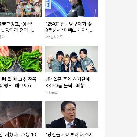
♥고경표, ‘응팔’
“25:0” 전국당구대회 女
…앞머리 정리 ‘심
3쿠션서 ‘퍼펙트 게임’ 나
최고 7.8% (나혼
왔다…국내1위 박세정, 황
동아
MK빌리어드
령인에 완승
럼 쌀 때 고추 잔뜩
J팝 열풍 주역 히게단에
'이렇게' 해보세요...
KSPO돔 들썩…떼창·환
'밥도둑'이라 인정합
호에 "히게 야호"
리
연합뉴스
남' 제쳤다…개봉 10
“당신들 자녀부터 버스에